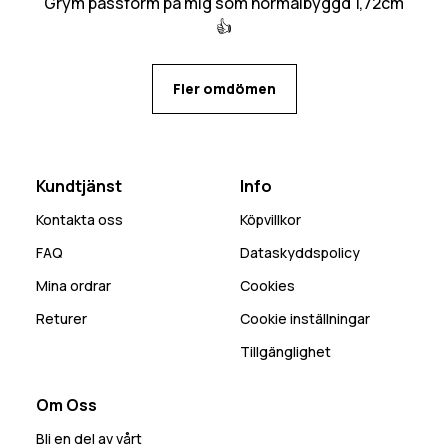
Grym passform på mig som normalbyggd 1,72cm
👍
Fler omdömen
Kundtjänst
Info
Kontakta oss
Köpvillkor
FAQ
Dataskyddspolicy
Mina ordrar
Cookies
Returer
Cookie inställningar
Tillgänglighet
Om Oss
Bli en del av vårt