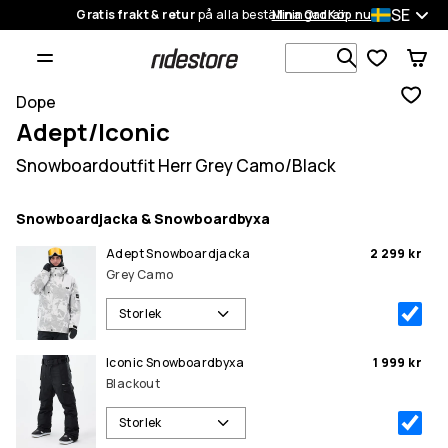
SE
Gratis frakt & retur
på alla beställningar
Mina Ordrar
Köp nu
Sök bland 1
Dope
Adept/Iconic
Snowboardoutfit Herr Grey Camo/Black
Snowboardjacka & Snowboardbyxa
Adept Snowboardjacka
2 299 kr
Grey Camo
Storlek
Iconic Snowboardbyxa
1 999 kr
Blackout
Storlek