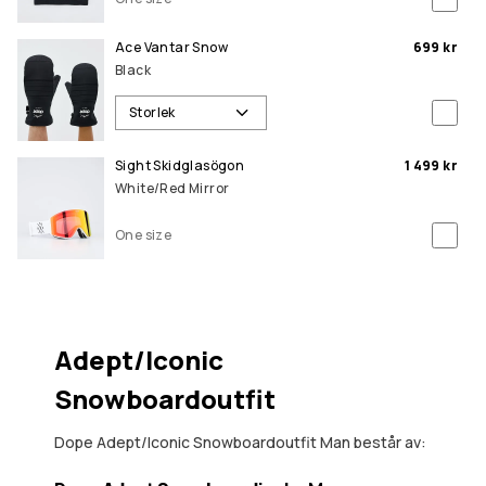
Ace Vantar Snow
699 kr
Black
Storlek
Sight Skidglasögon
1 499 kr
White/Red Mirror
One size
Adept/Iconic
Snowboardoutfit
Dope Adept/Iconic Snowboardoutfit Man består av: