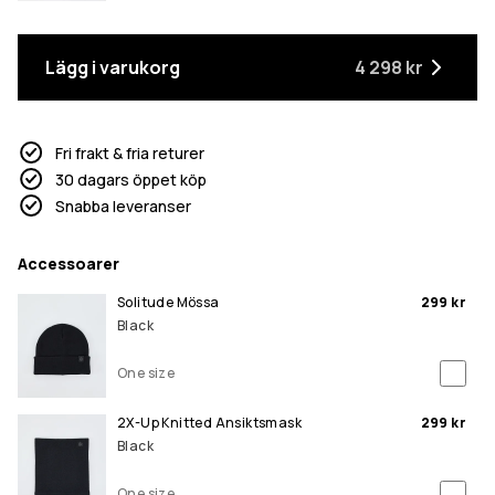
Lägg i varukorg
4 298 kr
Fri frakt & fria returer
30 dagars öppet köp
Snabba leveranser
Accessoarer
Solitude Mössa
299 kr
Black
One size
2X-Up Knitted Ansiktsmask
299 kr
Black
One size