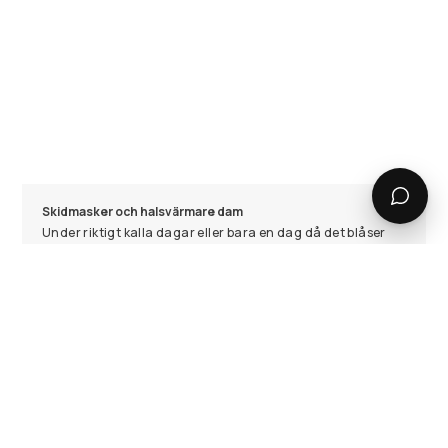
Skidmasker och halsvärmare dam
Under riktigt kalla dagar eller bara en dag då det blåser
lite extra kan det vara riktigt skönt med en mjuk och varm
skidmask eller halsvärmare som skyddar dig ifrån hårda
vindar uppe på fjället. Oavsett om du har lätt för att frysa
eller inte kan du alltid använda skidmasken som en snygg
accessoar till din outfit. I vårt sortiment hittar du masker
och halstuber i olika modeller och varierade färger, något
för alla smaker helt enkelt. Våra skidmasker går ner över
halsen och bröstet för att hålla värmen så bra som möjligt
och har även ventilationshål som hjälper till att
transportera bort fukt samt underlätta för andningen.
Vad är skillnaden på halsvärmare och skidmask dam?
På
Ridestore
hittar du ett blandat utbud av snygga