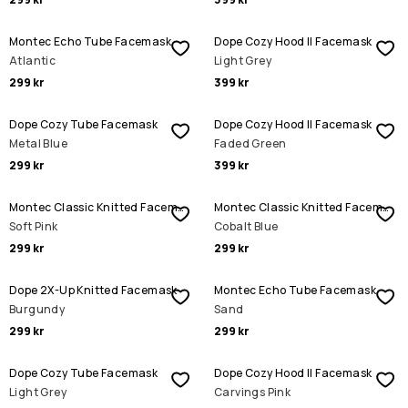
Montec Echo Tube Facemask
Dope Cozy Hood II Facemask
Atlantic
Light Grey
299 kr
399 kr
Dope Cozy Tube Facemask
Dope Cozy Hood II Facemask
Metal Blue
Faded Green
299 kr
399 kr
Montec Classic Knitted Facemask
Montec Classic Knitted Facemask
Soft Pink
Cobalt Blue
299 kr
299 kr
Dope 2X-Up Knitted Facemask
Montec Echo Tube Facemask
Burgundy
Sand
299 kr
299 kr
Dope Cozy Tube Facemask
Dope Cozy Hood II Facemask
Light Grey
Carvings Pink