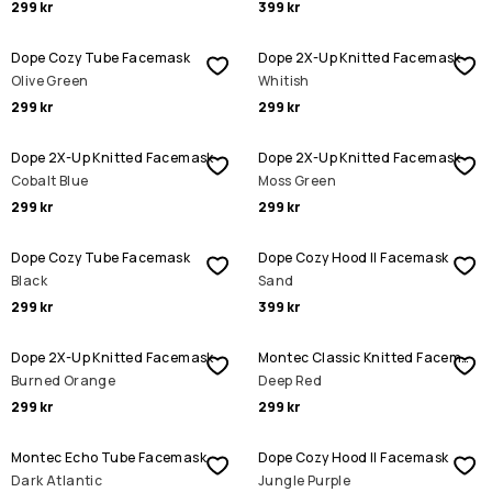
299 kr
399 kr
Dope Cozy Tube Facemask
Dope 2X-Up Knitted Facemask
Olive Green
Whitish
299 kr
299 kr
Dope 2X-Up Knitted Facemask
Dope 2X-Up Knitted Facemask
Cobalt Blue
Moss Green
299 kr
299 kr
Dope Cozy Tube Facemask
Dope Cozy Hood II Facemask
Black
Sand
299 kr
399 kr
Dope 2X-Up Knitted Facemask
Montec Classic Knitted Facemask
Burned Orange
Deep Red
299 kr
299 kr
Montec Echo Tube Facemask
Dope Cozy Hood II Facemask
Dark Atlantic
Jungle Purple