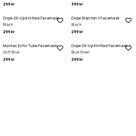
299 kr
399 kr
Dope 2X-Up Knitted Facemask
Dope Stanton II Facemask
Black
Black
299 kr
299 kr
Montec Echo Tube Facemask
Dope 2X-Up Knitted Facemask
Soft Blue
Blue Steel
299 kr
299 kr