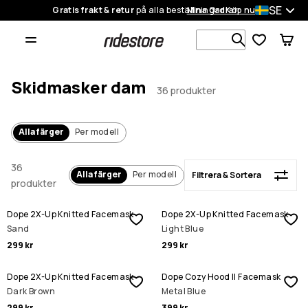
SE
Gratis frakt & retur
på alla beställningar
Mina Ordrar
Köp nu
Filtrera & Sortera
Sök bland 1
Skidmasker dam
36 produkter
Alla färger
Per modell
36
Alla färger
Per modell
Filtrera & Sortera
produkter
Dope 2X-Up Knitted Facemask
Dope 2X-Up Knitted Facemask
Sand
Light Blue
299 kr
299 kr
Dope 2X-Up Knitted Facemask
Dope Cozy Hood II Facemask
Dark Brown
Metal Blue
299 kr
399 kr