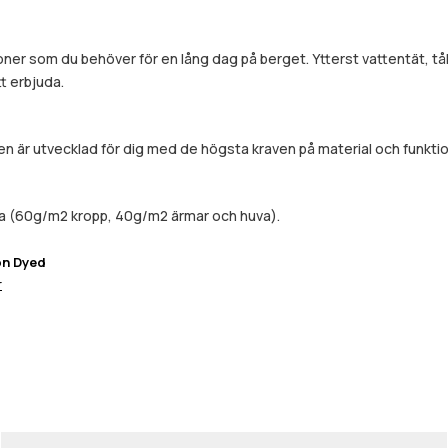
ioner som du behöver för en lång dag på berget. Ytterst vattentät, tå
tt erbjuda.
 är utvecklad för dig med de högsta kraven på material och funktion
da (60g/m2 kropp, 40g/m2 ärmar och huva).
on Dyed
r