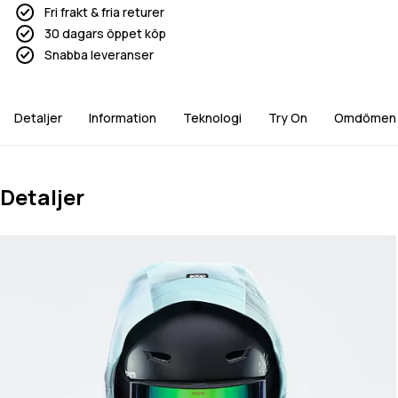
Fri frakt & fria returer
30 dagars öppet köp
Snabba leveranser
Detaljer
Information
Teknologi
Try On
Omdömen
Detaljer