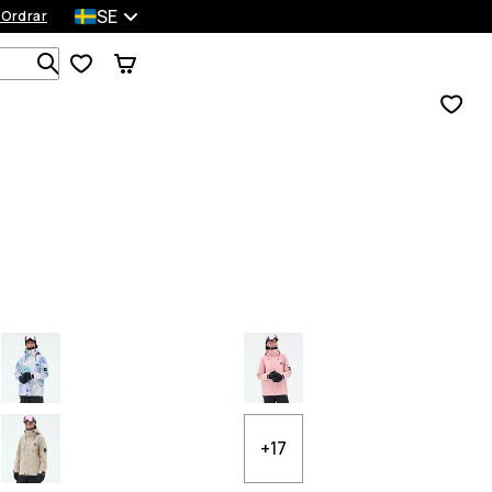
SE
 Ordrar
Sök bland 1 000+ produkter
+17