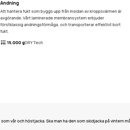
Andning
Att hantera fukt som byggs upp från insidan av kroppsvärmen är
avgörande. Vårt laminerade membransystem erbjuder
förstklassig andningsförmåga, och transporterar effektivt bort
fukt.
15.000 g
DRY Tech
bra som vår och höstjacka. Ska man ha den som skidjacka på vintern 