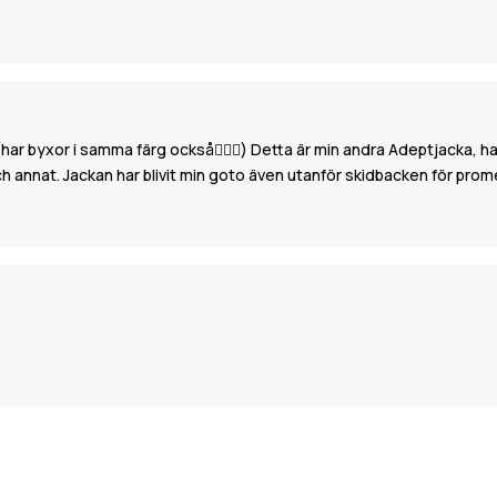
r byxor i samma färg också👌🏼💜) Detta är min andra Adeptjacka, ha
och annat. Jackan har blivit min goto även utanför skidbacken för pr