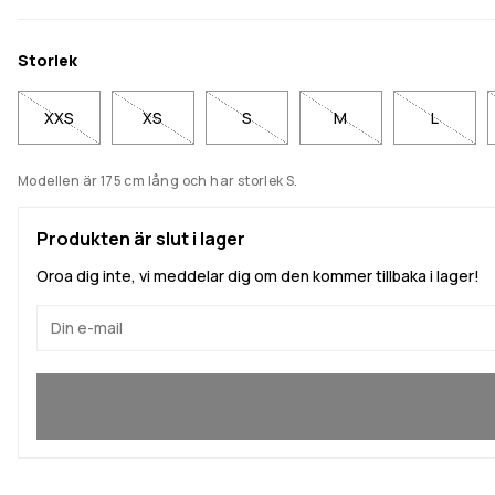
Storlek
XXS
XS
S
M
L
Modellen är 175 cm lång och har storlek S.
Produkten är slut i lager
Oroa dig inte, vi meddelar dig om den kommer tillbaka i lager!
Ja, jag vill gå med