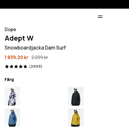
Dope
Adept W
Snowboardjacka Dam Surf
1 839,20 kr
2 299 kr
2699 recensioner, 4.8/5
(2699)
Färg