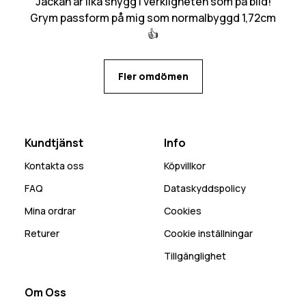
Jackan är lika snygg i verkligheten som på bild!
Grym passform på mig som normalbyggd 1,72cm
👍
Fler omdömen
Kundtjänst
Info
Kontakta oss
Köpvillkor
FAQ
Dataskyddspolicy
Mina ordrar
Cookies
Returer
Cookie inställningar
Tillgänglighet
Om Oss