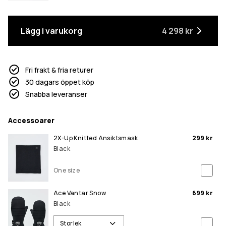
Lägg i varukorg
4 298 kr
Fri frakt & fria returer
30 dagars öppet köp
Snabba leveranser
Accessoarer
2X-Up Knitted Ansiktsmask
299 kr
Black
One size
Ace Vantar Snow
699 kr
Black
Storlek