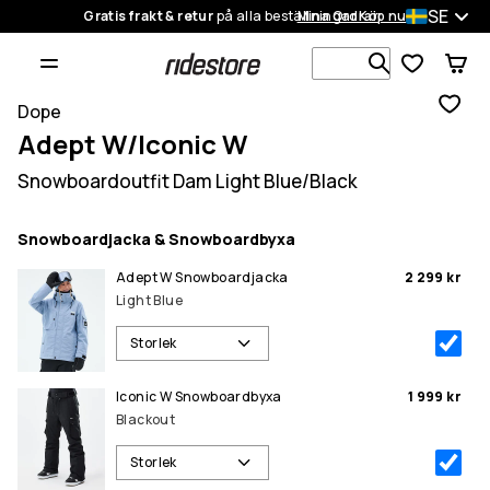
SE
Gratis frakt & retur
på alla beställningar
Mina Ordrar
Köp nu
Sök bland 1
Dope
Adept W/Iconic W
Snowboardoutfit Dam Light Blue/Black
Snowboardjacka & Snowboardbyxa
Adept W Snowboardjacka
2 299 kr
Light Blue
Storlek
Iconic W Snowboardbyxa
1 999 kr
Blackout
Storlek