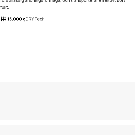
förstklassig andningsförmåga, och transporterar effektivt bort
fukt.
15.000 g
DRY Tech