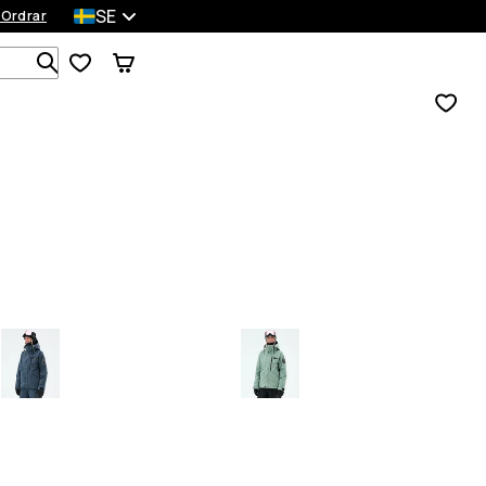
SE
 Ordrar
Sök bland 1 000+ produkter