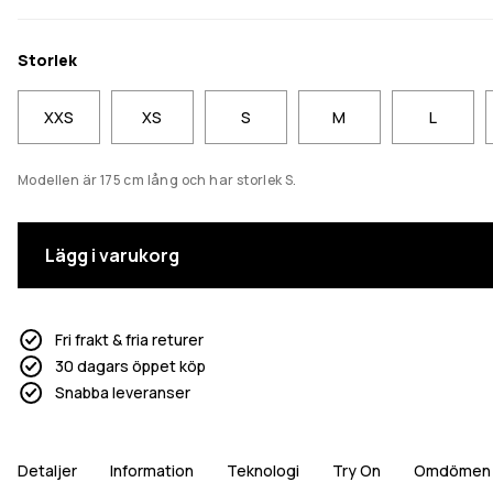
Storlek
XXS
XS
S
M
L
Modellen är 175 cm lång och har storlek S.
Lägg i varukorg
Fri frakt & fria returer
30 dagars öppet köp
Snabba leveranser
Detaljer
Information
Teknologi
Try On
Omdömen