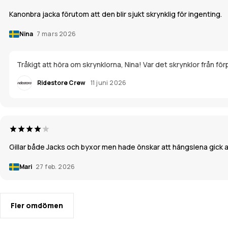
Kanonbra jacka förutom att den blir sjukt skrynklig för ingenting.
Nina
7 mars 2026
Tråkigt att höra om skrynklorna, Nina! Var det skrynklor från f
Ridestore Crew
11 juni 2026
Gillar både Jacks och byxor men hade önskar att hängslena gick at
Mari
27 feb. 2026
Fler omdömen