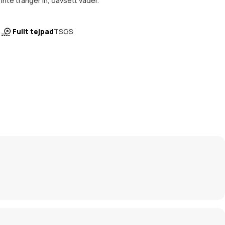
inte tränger in, oavsett väder.
Fullt tejpad
TSGS