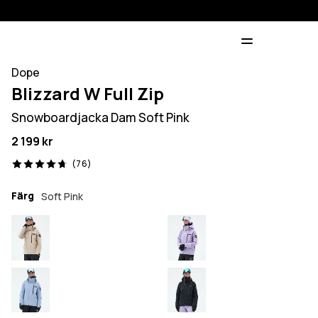
Dope
Blizzard W Full Zip
Snowboardjacka Dam Soft Pink
2 199 kr
76 recensioner, 4.7/5
(76)
Färg
Soft Pink