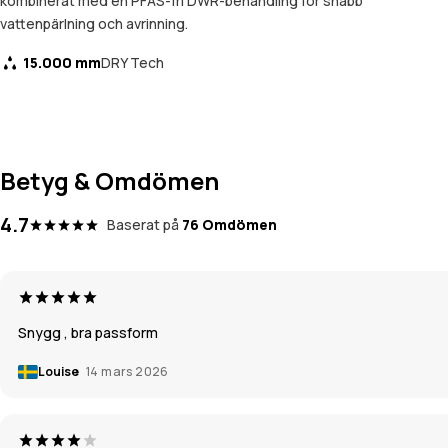
kombinerat med en PFAS-fri DWR-behandling för snabb
vattenpärlning och avrinning.
15.000 mm
DRY Tech
Betyg & Omdömen
4.7
Baserat på
76 Omdömen
Snygg , bra passform
Louise
14 mars 2026