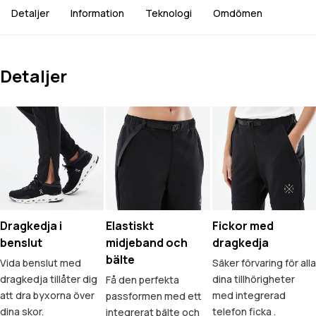
Detaljer
Information
Teknologi
Omdömen
Detaljer
Dragkedja i
Elastiskt
Fickor med
benslut
midjeband och
dragkedja
bälte
Vida benslut med
Säker förvaring för alla
dragkedja tillåter dig
dina tillhörigheter
Få den perfekta
att dra byxorna över
med integrerad
passformen med ett
dina skor.
telefon ficka .
integrerat bälte och