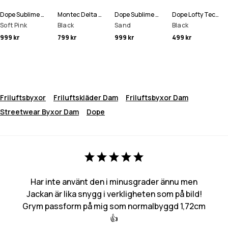
Dope Sublime W Fleecehood Kvinna
Montec Delta W Fleecehood Kvinna
Dope Sublime W Fleecehood Kvinna
Dope Lofty Tech Leggings Kvinna
Soft Pink
Black
Sand
Black
999 kr
799 kr
999 kr
499 kr
Friluftsbyxor
Friluftskläder Dam
Friluftsbyxor Dam
Streetwear Byxor Dam
Dope
Har inte använt den i minusgrader ännu men
Jackan är lika snygg i verkligheten som på bild!
Grym passform på mig som normalbyggd 1,72cm
👍