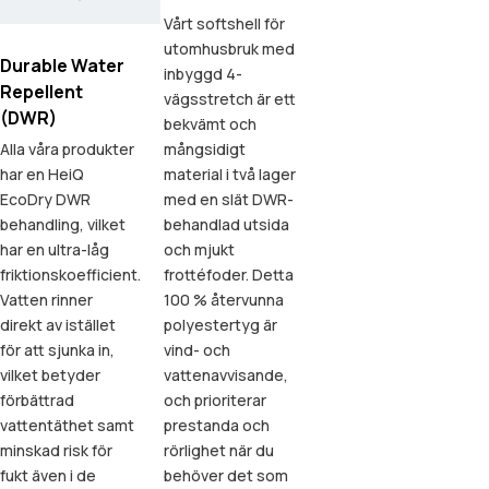
Vårt softshell för
utomhusbruk med
Durable Water
inbyggd 4-
Repellent
vägsstretch är ett
(DWR)
bekvämt och
Alla våra produkter
mångsidigt
har en HeiQ
material i två lager
EcoDry DWR
med en slät DWR-
behandling, vilket
behandlad utsida
har en ultra-låg
och mjukt
friktionskoefficient.
frottéfoder. Detta
Vatten rinner
100 % återvunna
direkt av istället
polyestertyg är
för att sjunka in,
vind- och
vilket betyder
vattenavvisande,
förbättrad
och prioriterar
vattentäthet samt
prestanda och
minskad risk för
rörlighet när du
fukt även i de
behöver det som