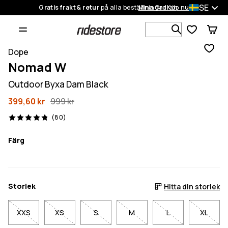
SE
Gratis frakt & retur
på alla beställningar
Mina Ordrar
Köp nu
Sök bland 1
Dope
Nomad W
Outdoor Byxa Dam Black
399,60 kr
999 kr
80 recensioner, 4.8/5
(80)
Färg
Storlek
Hitta din storlek
XXS
XS
S
M
L
XL