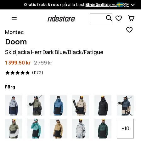
SE
Gratis frakt & retur
på alla beställningar
Mina Ordrar
Köp nu
Sök bland 1
Montec
Doom
Skidjacka Herr Dark Blue/Black/Fatigue
1 399,50 kr
2 799 kr
1172 recensioner, 4.8/5
(1172)
Färg
+10