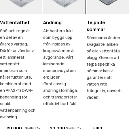
Vattentäthet
Andning
Tejpade
sömmar
Snö och regn är
Att hantera fukt
en del av en
som byggs upp
Sömmarna är den
åkares vardag.
från insidan av
svagaste länken
Därför använder vi
kroppsvärmen är
på alla vattentäta
ett laminerat
avgörande. Vårt
plagg. Genom att
vattentätt
laminerade
tejpa specifika
membran som
membransystem
sömmar kan vi
håller fukten ute,
erbjuder
garantera att
kombinerat med
förstklassig
vatten inte
en PFAS-fri DWR-
andningsförmåga,
tränger in, oavsett
behandling för
och transporterar
väder.
snabb
effektivt bort fukt.
vattenpärlning och
avrinning.
20.000
20.000
Fullt
SHIELD-
SHIELD-