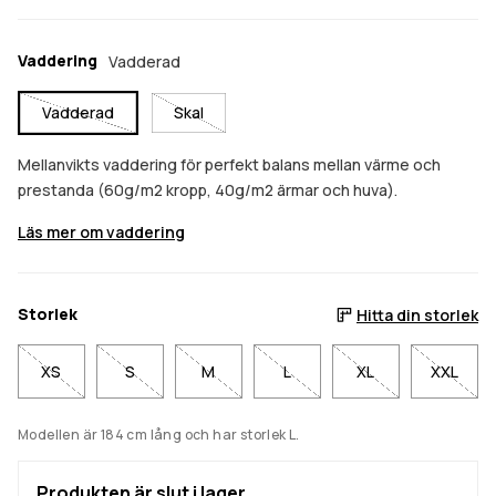
Vaddering
Vadderad
Vadderad
Skal
Mellanvikts vaddering för perfekt balans mellan värme och
prestanda (60g/m2 kropp, 40g/m2 ärmar och huva).
Läs mer om vaddering
Storlek
Hitta din storlek
XS
S
M
L
XL
XXL
Modellen är 184 cm lång och har storlek L.
Produkten är slut i lager