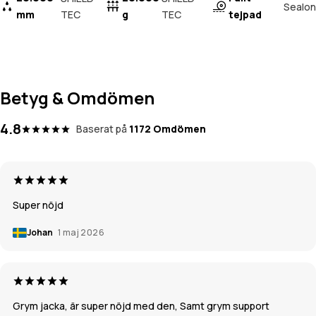
Sealon
mm
TEC
g
TEC
tejpad
Betyg & Omdömen
4.8
Baserat på
1172 Omdömen
Super nöjd
Johan
1 maj 2026
Grym jacka, är super nöjd med den, Samt grym support