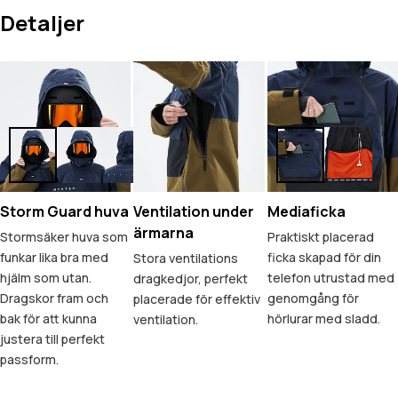
Detaljer
Storm Guard huva
Ventilation under
Mediaficka
ärmarna
Stormsäker huva som
Praktiskt placerad
funkar lika bra med
ficka skapad för din
Stora ventilations
hjälm som utan.
telefon utrustad med
dragkedjor, perfekt
Dragskor fram och
genomgång för
placerade för effektiv
bak för att kunna
hörlurar med sladd.
ventilation.
justera till perfekt
passform.