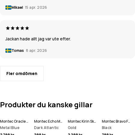
Mikael
15 apr. 2026
Jackan hade allt jag var ute efter.
Tomas
8 apr. 2026
Fler omdömen
Produkter du kanske gillar
Montec Oracle Skidjacka Man
Montec Echo Mössa
Montec Kirin Skidbyxa Man
Montec Bravo Fleecetröja Man
Metal Blue
Dark Atlantic
Gold
Black
2 799 kr
299 kr
2 299 kr
799 kr