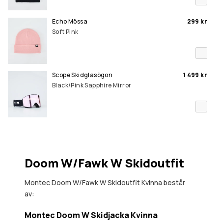
Echo Mössa
299 kr
Soft Pink
Scope Skidglasögon
1 499 kr
Black/Pink Sapphire Mirror
Doom W/Fawk W Skidoutfit
Montec Doom W/Fawk W Skidoutfit Kvinna består
av:
Montec Doom W Skidjacka Kvinna