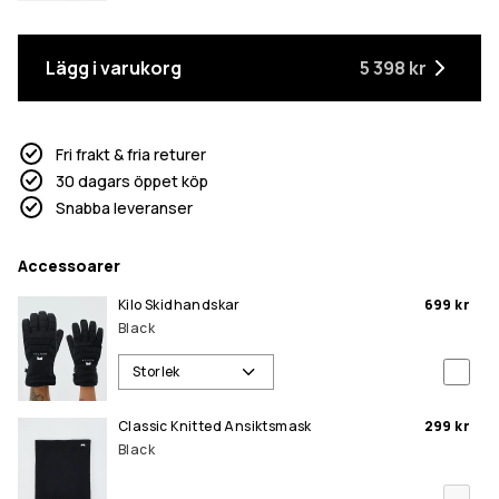
Lägg i varukorg
5 398 kr
Fri frakt & fria returer
30 dagars öppet köp
Snabba leveranser
Accessoarer
Kilo Skidhandskar
699 kr
Black
Storlek
Classic Knitted Ansiktsmask
299 kr
Black