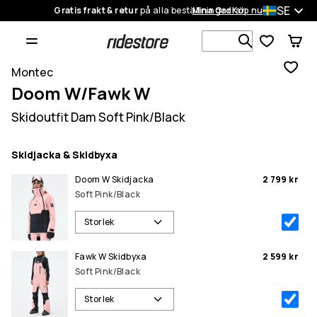
SE
Gratis frakt & retur
på alla beställningar
Mina Ordrar
Köp nu
Sök bland 1
Montec
Doom W/Fawk W
Skidoutfit Dam Soft Pink/Black
Skidjacka & Skidbyxa
Doom W Skidjacka
2 799 kr
Soft Pink/Black
Storlek
Fawk W Skidbyxa
2 599 kr
Soft Pink/Black
Storlek