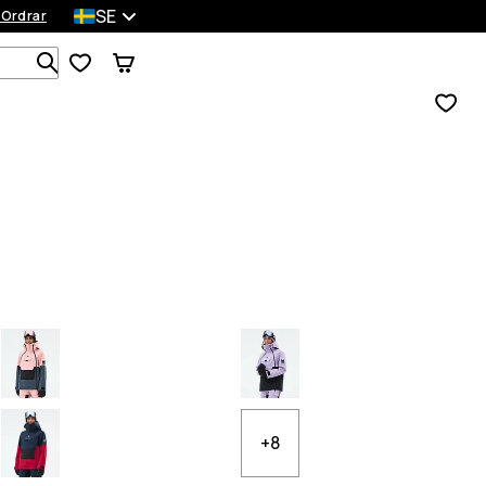
SE
 Ordrar
Sök bland 1 000+ produkter
+8