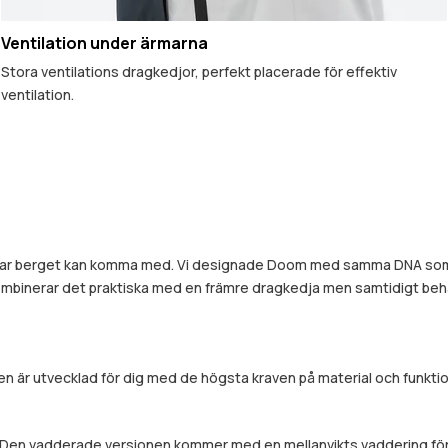
Ventilation under ärmarna
Stora ventilations dragkedjor, perfekt placerade för effektiv
ventilation.
ningar berget kan komma med. Vi designade Doom med samma DNA so
kombinerar det praktiska med en främre dragkedja men samtidigt be
 är utvecklad för dig med de högsta kraven på material och funktion
ov. Den vadderade versionen kommer med en mellanvikts vaddering fö