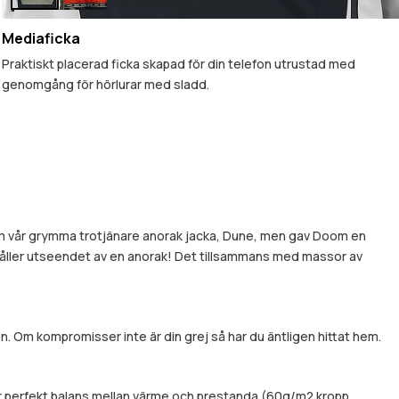
Mediaficka
Praktiskt placerad ficka skapad för din telefon utrustad med
genomgång för hörlurar med sladd.
m vår grymma trotjänare anorak jacka, Dune, men gav Doom en
håller utseendet av en anorak! Det tillsammans med massor av
. Om kompromisser inte är din grej så har du äntligen hittat hem.
r perfekt balans mellan värme och prestanda (60g/m2 kropp,