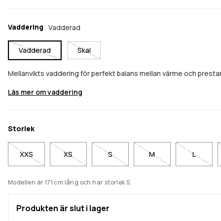
Vaddering
Vadderad
Vadderad
Skal
Mellanvikts vaddering för perfekt balans mellan värme och pres
Läs mer om vaddering
Storlek
XXS
XS
S
M
L
Modellen är 171 cm lång och har storlek S.
Produkten är slut i lager