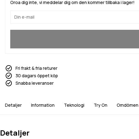
Oroa dig inte, vi meddelar dig om den kommer tillbaka i lager!
Ja, jag vill gå med
Fri frakt & fria returer
30 dagars öppet köp
Snabba leveranser
Detaljer
Information
Teknologi
Try On
Omdömen
Detaljer