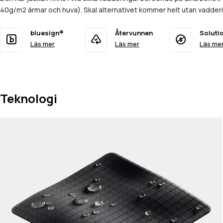
40g/m2 ärmar och huva). Skal alternativet kommer helt utan vadderin
bluesign®
Återvunnen
Soluti
Läs mer
Läs mer
Läs me
Teknologi