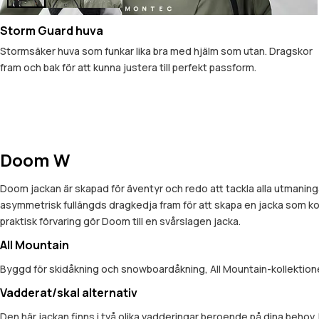
Storm Guard huva
Stormsäker huva som funkar lika bra med hjälm som utan. Dragskor
fram och bak för att kunna justera till perfekt passform.
Doom W
Doom jackan är skapad för äventyr och redo att tackla alla utma
asymmetrisk fullängds dragkedja fram för att skapa en jacka som 
praktisk förvaring gör Doom till en svårslagen jacka.
All Mountain
Byggd för skidåkning och snowboardåkning, All Mountain-kollektionen
Vadderat/skal alternativ
Den här jackan finns i två olika vadderingar beroende på dina beh