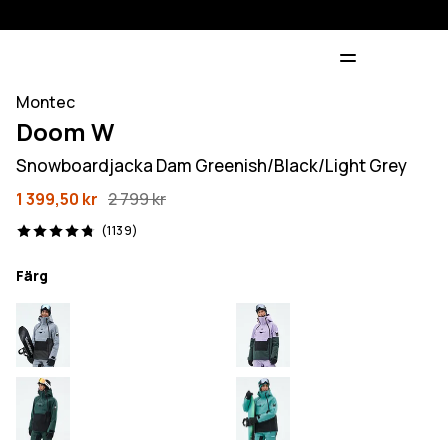
Montec
Doom W
Snowboardjacka Dam Greenish/Black/Light Grey
1 399,50 kr
2 799 kr
1139 recensioner, 4.8/5
(1139)
Färg