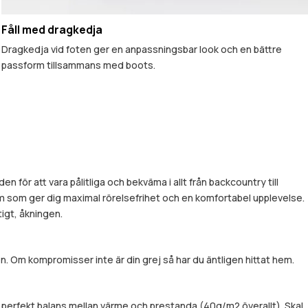
Fåll med dragkedja
Dragkedja vid foten ger en anpassningsbar look och en bättre
passform tillsammans med boots.
för att vara pålitliga och bekväma i allt från backcountry till
rm som ger dig maximal rörelsefrihet och en komfortabel upplevelse.
igt, åkningen.
. Om kompromisser inte är din grej så har du äntligen hittat hem.
perfekt balans mellan värme och prestanda (40g/m2 överallt). Skal