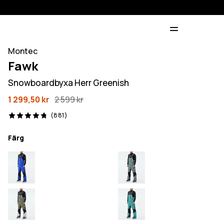
Montec
Fawk
Snowboardbyxa Herr Greenish
1 299,50 kr
2 599 kr
881 recensioner, 4.8/5
(881)
Färg