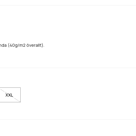
nda (40g/m2 överallt).
XXL