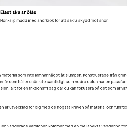
Elastiska snölås
Non-slip mudd med snörkrok för att säkra skydd mot snön.
 material som inte lämnar något åt slumpen. Konstruerade från grunden 
barriär som håller snön ute samtidigt som nedre delen har en passfo
, allt för en friktionsfri dag där du kan fokusera på det som är vikt
 är utvecklad för dig med de högsta kraven på material och funktion
. Den vadderade versionen kommer med en mellanvikts vaddering för 