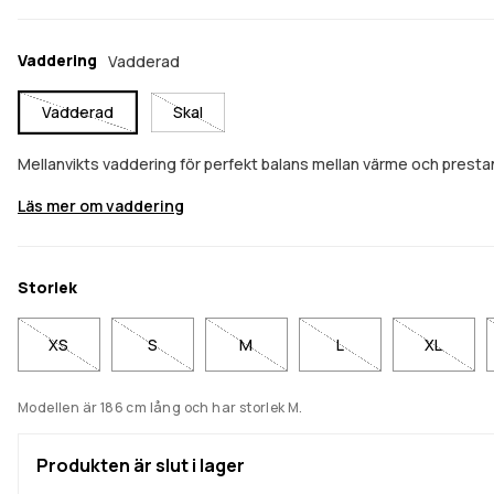
Vaddering
Vadderad
Vadderad
Skal
Mellanvikts vaddering för perfekt balans mellan värme och presta
Läs mer om vaddering
Storlek
XS
S
M
L
XL
Modellen är 186 cm lång och har storlek M.
Produkten är slut i lager