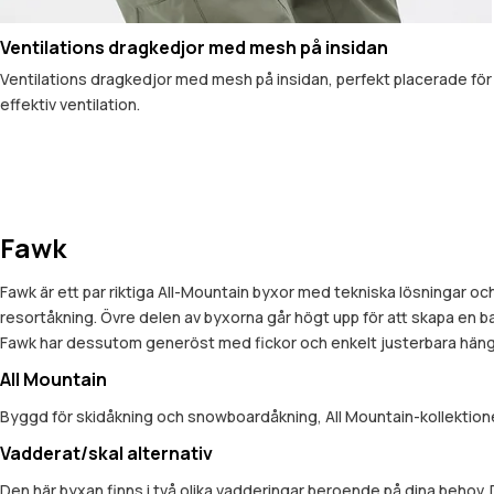
Ventilations dragkedjor med mesh på insidan
Ventilations dragkedjor med mesh på insidan, perfekt placerade för
effektiv ventilation.
Fawk
Fawk är ett par riktiga All-Mountain byxor med tekniska lösningar och
resortåkning. Övre delen av byxorna går högt upp för att skapa en 
Fawk har dessutom generöst med fickor och enkelt justerbara hängslen
All Mountain
Byggd för skidåkning och snowboardåkning, All Mountain-kollektionen
Vadderat/skal alternativ
Den här byxan finns i två olika vadderingar beroende på dina behov