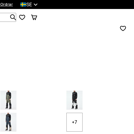
SE
 Ordrar
Sök bland 1 000+ produkter
+7