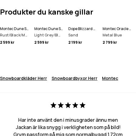
Produkter du kanske gillar
Montec Dune Snowboardjacka Man
Montec Dune Snowboardjacka Man
Dope Blizzard Full Zip Snowboardjacka Man
Montec Oracle Skidjacka Man
Rust/Black/Metal Blue
Light Grey/Black
Sand
Metal Blue
2 599 kr
2 599 kr
2 199 kr
2 799 kr
Snowboardkläder Herr
Snowboardbyxor Herr
Montec
Har inte använt den i minusgrader ännu men
Jackan är lika snygg i verkligheten som på bild!
Grym passform på mig som normalbyggd 1,72cm