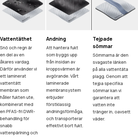
Vattentäthet
Andning
Tejpade
sömmar
Snö och regn är
Att hantera fukt
en del av en
som byggs upp
Sömmarna är den
åkares vardag.
från insidan av
svagaste länken
Därför använder vi
kroppsvärmen är
på alla vattentäta
ett laminerat
avgörande. Vårt
plagg. Genom att
vattentätt
laminerade
tejpa specifika
membran som
membransystem
sömmar kan vi
håller fukten ute,
erbjuder
garantera att
kombinerat med
förstklassig
vatten inte
en PFAS-fri DWR-
andningsförmåga,
tränger in, oavsett
behandling för
och transporterar
väder.
snabb
effektivt bort fukt.
vattenpärlning och