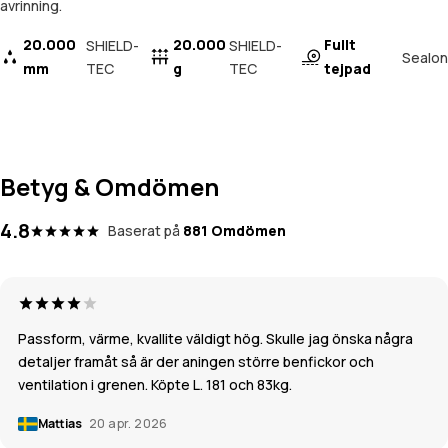
avrinning.
20.000
20.000
Fullt
SHIELD-
SHIELD-
Sealon
mm
TEC
g
TEC
tejpad
Betyg & Omdömen
4.8
Baserat på
881 Omdömen
Passform, värme, kvallite väldigt hög. Skulle jag önska några
detaljer framåt så är der aningen större benfickor och
ventilation i grenen. Köpte L. 181 och 83kg.
Mattias
20 apr. 2026