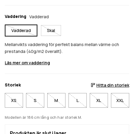
Vaddering
Vadderad
Vadderad
Skal
Mellanvikts vaddering för perfekt balans mellan värme och
prestanda (40g/m2 överallt).
Läs mer om vaddering
Storlek
Hitta din storlek
XS
S
M
L
XL
XXL
Modellen är 186 cm lång och har storlek M.
Produkten är slut i lager