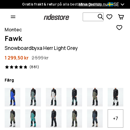
SE
Gratis frakt & retur
på alla beställningar
Mina Ordrar
Köp nu
Sök bland 1
Montec
Fawk
Snowboardbyxa Herr Light Grey
1 299,50 kr
2 599 kr
881 recensioner, 4.8/5
(881)
Färg
+7