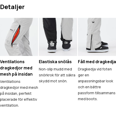
Detaljer
Ventilations
Elastiska snölås
Fåll med dragkedja
dragkedjor med
Non-slip mudd med
Dragkedja vid foten
mesh på insidan
snörkrok för att säkra
ger en
skydd mot snön.
anpassningsbar look
Ventilations
och en bättre
dragkedjor med mesh
passform tillsammans
på insidan, perfekt
med boots.
placerade för effektiv
ventilation.