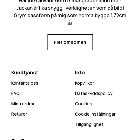
Har inte använt den i minusgrader ännu men
Jackan är lika snygg i verkligheten som på bild!
Grym passform på mig som normalbyggd 1,72cm
👍
Fler omdömen
Kundtjänst
Info
Kontakta oss
Köpvillkor
FAQ
Dataskyddspolicy
Mina ordrar
Cookies
Returer
Cookie inställningar
Tillgänglighet