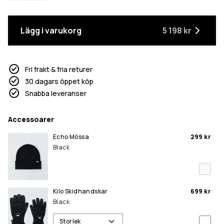
Lägg i varukorg
5 198 kr
Fri frakt & fria returer
30 dagars öppet köp
Snabba leveranser
Accessoarer
Echo Mössa
299 kr
Black
Kilo Skidhandskar
699 kr
Black
Storlek