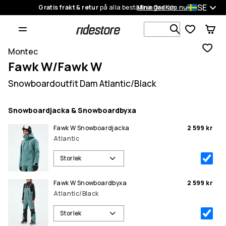
SE
Gratis frakt & retur
på alla beställningar
Mina Ordrar
Köp nu
Sök bland 1
Montec
Fawk W/Fawk W
Snowboardoutfit Dam Atlantic/Black
Snowboardjacka & Snowboardbyxa
Fawk W Snowboardjacka
2 599 kr
Atlantic
Storlek
Fawk W Snowboardbyxa
2 599 kr
Atlantic/Black
Storlek