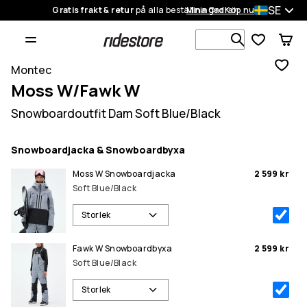
SE
Gratis frakt & retur
på alla beställningar
Mina Ordrar
Köp nu
Sök bland 1
Montec
Moss W/Fawk W
Snowboardoutfit Dam Soft Blue/Black
Snowboardjacka & Snowboardbyxa
Moss W Snowboardjacka
2 599 kr
Soft Blue/Black
Storlek
Fawk W Snowboardbyxa
2 599 kr
Soft Blue/Black
Storlek