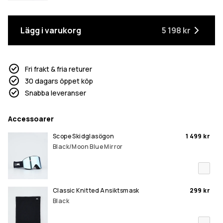
Lägg i varukorg
5 198 kr
Fri frakt & fria returer
30 dagars öppet köp
Snabba leveranser
Accessoarer
Scope Skidglasögon
1 499 kr
Black/Moon Blue Mirror
Classic Knitted Ansiktsmask
299 kr
Black