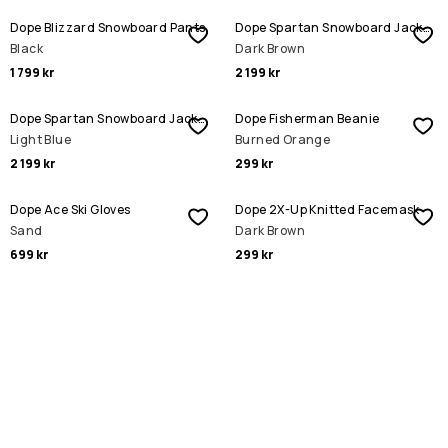
Dope Blizzard Snowboard Pants
Dope Spartan Snowboard Jacket
Black
Dark Brown
1 799 kr
2 199 kr
Dope Spartan Snowboard Jacket
Dope Fisherman Beanie
Light Blue
Burned Orange
2 199 kr
299 kr
Dope Ace Ski Gloves
Dope 2X-Up Knitted Facemask
Sand
Dark Brown
699 kr
299 kr