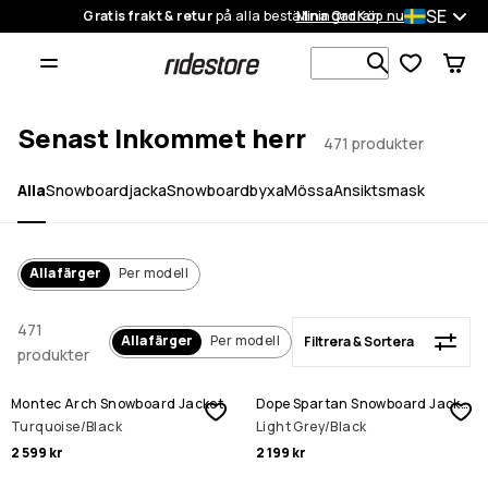
SE
Gratis frakt & retur
på alla beställningar
Mina Ordrar
Köp nu
Filtrera & Sortera
Sök bland 1
Senast Inkommet herr
471 produkter
Alla
Snowboardjacka
Snowboardbyxa
Mössa
Ansiktsmask
Alla färger
Per modell
471
Alla färger
Per modell
Filtrera & Sortera
produkter
Montec Arch Snowboard Jacket
Dope Spartan Snowboard Jacket
Turquoise/Black
Light Grey/Black
2 599 kr
2 199 kr