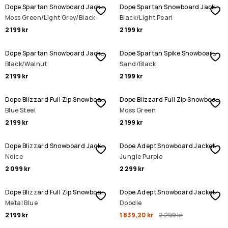
Dope Spartan Snowboard Jacket
Dope Spartan Snowboard Jacket
Moss Green/Light Grey/Black
Black/Light Pearl
2 199 kr
2 199 kr
Dope Spartan Snowboard Jacket
Dope Spartan Spike Snowboard Jacket
Black/Walnut
Sand/Black
2 199 kr
2 199 kr
Dope Blizzard Full Zip Snowboard Jacket
Dope Blizzard Full Zip Snowboard Jacket
Blue Steel
Moss Green
2 199 kr
2 199 kr
Dope Blizzard Snowboard Jacket
Dope Adept Snowboard Jacket
Noice
Jungle Purple
2 099 kr
2 299 kr
REA
Dope Blizzard Full Zip Snowboard Jacket
Dope Adept Snowboard Jacket
Metal Blue
Doodle
2 199 kr
1 839,20 kr
2 299 kr