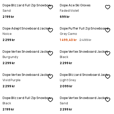
Dope Blizzard Full Zip Snowboard Jacket
Dope Ace Ski Gloves
Sand
Faded Violet
2 199 kr
699 kr
REA
Dope Adept Snowboard Jacket
Dope Puffer Full Zip Snowboard Jacket
Noice
Grey Camo
2 299 kr
1 499,40 kr
2 499 kr
Dope Vertex Snowboard Jacket
Dope Vertex Snowboard Jacket
Burgundy
Black
2 299 kr
2 299 kr
Dope Vertex Snowboard Jacket
Dope Blizzard Snowboard Jacket
Vivid Purple
Light Grey
2 299 kr
2 099 kr
Dope Blizzard Full Zip Snowboard Jacket
Dope Vertex Snowboard Jacket
Black
Sand
2 199 kr
2 299 kr