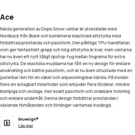
Ace
Nästa generation av Dope Snow-vantar är utvecklade med
feedback från åkare och kombinerar beprövad slitstyrka med
förbättrad prestanda och passform. Den pålitliga TPU-handflatan
som ger fantastiskt grepp och hög slitstyrka är kvar, men vantarna
har nu även ett nytt tåligt ripstop-tyg mellan fingrarna för extra
slitstyrka. De elastiska muddarna har fått en ny design för enklare
användning och bättre passform, och är nu även utrustade med en
justerbar rem för en säker och anpassningsbar känsla. På insidan
finns en avtagbart innerfoder som erbjuder flera fördelar: mindre
klumpiga och veckiga, mer exakt passform och snabbare torkning
och enklare underhåll. Denna design förbättrar prestandan i
växlande förhållanden och förlänger vantarnas livslängd.
bluesign®
Läs mer