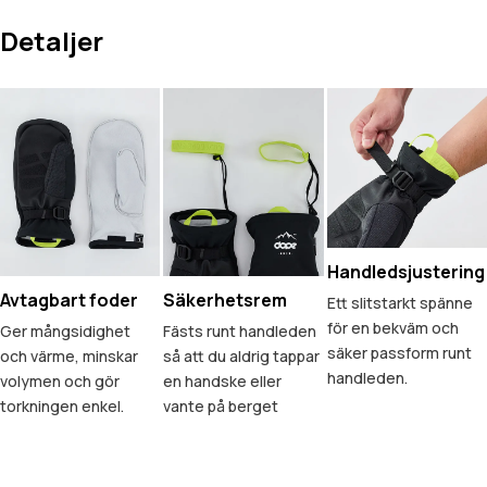
Detaljer
Handledsjustering
Avtagbart foder
Säkerhetsrem
Ett slitstarkt spänne
för en bekväm och
Ger mångsidighet
Fästs runt handleden
säker passform runt
och värme, minskar
så att du aldrig tappar
handleden.
volymen och gör
en handske eller
torkningen enkel.
vante på berget