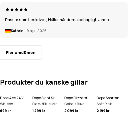
Passar som beskrivet, Håller händerna behagligt varma
Kathrin
19 apr. 2026
Fler omdömen
Produkter du kanske gillar
Dope Ace 24 Vantar Snow
Dope Sight Skidglasögon
Dope Blizzard W Snowboardjacka Kvinna
Dope Spartan W Snowboardjacka Kvinna
Whitish
Black/Blue Mirror
Cobalt Blue
Soft Pink
699 kr
1 499 kr
2 099 kr
2 199 kr