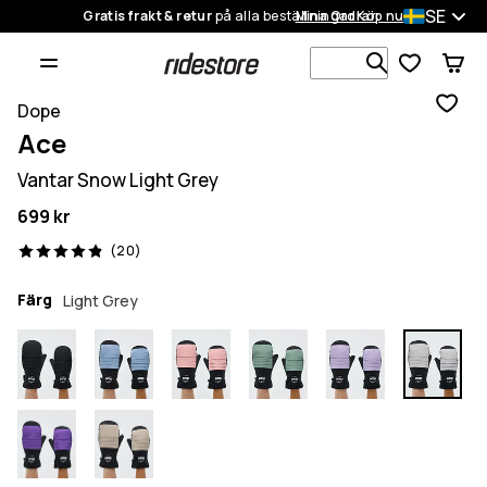
SE
Gratis frakt & retur
på alla beställningar
Mina Ordrar
Köp nu
Sök bland 1
Dope
Ace
Vantar Snow Light Grey
699 kr
20 recensioner, 4.9/5
(20)
Färg
Light Grey