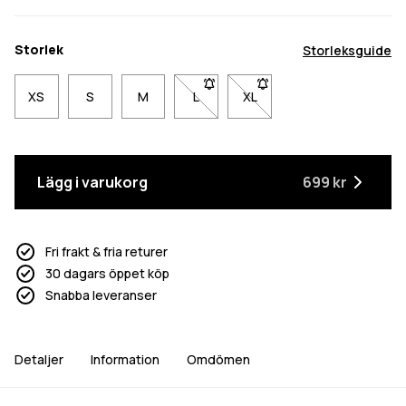
Storlek
Storleksguide
XS
S
M
L
- Storlek L är inte tillgänglig. Klicka
XL
- Storlek XL är inte tillgäng
Lägg i varukorg
699 kr
Fri frakt & fria returer
30 dagars öppet köp
Snabba leveranser
Detaljer
Information
Omdömen