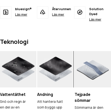
bluesign®
Återvunnen
Solution
Dyed
Läs mer
Läs mer
Läs mer
Teknologi
Vattentäthet
Andning
Tejpade
sömmar
Snö och regn är
Att hantera fukt
en del av en
som byggs upp
Sömmarna är den