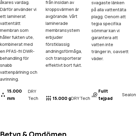
åkares vardag.
från insidan av
svagaste länken
Därför använder vi
kroppsvärmen är
på alla vattentäta
ett laminerat
avgörande. Vårt
plagg. Genom att
vattentätt
laminerade
tejpa specifika
membran som
membransystem
sömmar kan vi
håller fukten ute,
erbjuder
garantera att
kombinerat med
förstklassig
vatten inte
en PFAS-fri DWR-
andningsförmåga,
tränger in, oavsett
behandling för
och transporterar
väder.
snabb
effektivt bort fukt.
vattenpärlning och
avrinning.
15.000
Fullt
DRY
Sealon
mm
Tech
15.000 g
tejpad
DRY Tech
Betyg & Omdömen