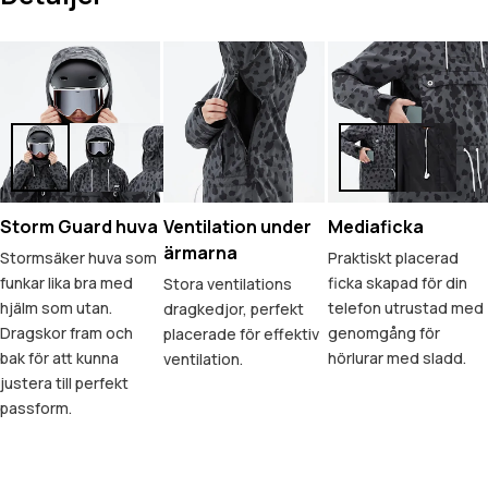
Storm Guard huva
Ventilation under
Mediaficka
ärmarna
Stormsäker huva som
Praktiskt placerad
funkar lika bra med
ficka skapad för din
Stora ventilations
hjälm som utan.
telefon utrustad med
dragkedjor, perfekt
Dragskor fram och
genomgång för
placerade för effektiv
bak för att kunna
hörlurar med sladd.
ventilation.
justera till perfekt
passform.