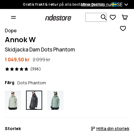
SE
Gratis frakt & retur
på alla beställningar
Mina Ordrar
Köp nu
Sök bland 1
Dope
Annok W
Skidjacka Dam Dots Phantom
1 049,50 kr
2 099 kr
356 recensioner, 4.9/5
(356)
Färg
Dots Phantom
Storlek
Hitta din storlek