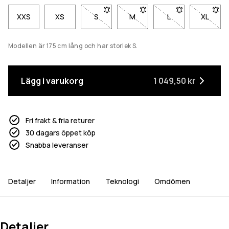
XXS
XS
S
- Storlek S är inte tillgänglig. Klicka för 
M
- Storlek M är inte tillgänglig
L
- Storlek L är inte 
XL
- Storl
Modellen är 175 cm lång och har storlek S.
Lägg i varukorg
1 049,50 kr
Fri frakt & fria returer
30 dagars öppet köp
Snabba leveranser
Detaljer
Information
Teknologi
Omdömen
Detaljer