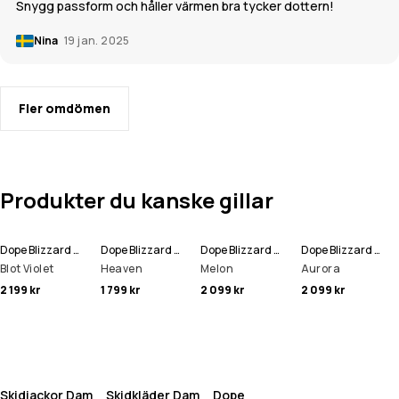
Snygg passform och håller värmen bra tycker dottern!
Nina
19 jan. 2025
Fler omdömen
Produkter du kanske gillar
Dope Blizzard W Full Zip Snowboardjacka Kvinna
Dope Blizzard W Skidbyxa Kvinna
Dope Blizzard W Snowboardjacka Kvinna
Dope Blizzard W Snowboardjacka Kvinna
Blot Violet
Heaven
Melon
Aurora
2 199 kr
1 799 kr
2 099 kr
2 099 kr
Skidjackor Dam
Skidkläder Dam
Dope