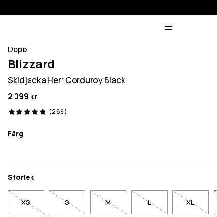
Dope
Blizzard
Skidjacka Herr Corduroy Black
2 099 kr
269 recensioner, 4.9/5
(269)
Färg
Storlek
XS
S
M
L
XL