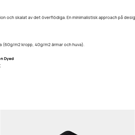
ion och skalat av det överflödiga. En minimalistisk approach på de
da (60g/m2 kropp, 40g/m2 ärmar och huva).
on Dyed
r