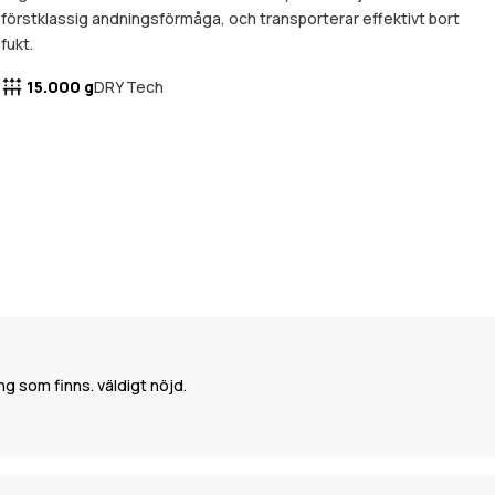
förstklassig andningsförmåga, och transporterar effektivt bort
fukt.
15.000 g
DRY Tech
g som finns. väldigt nöjd.