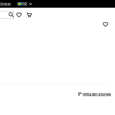
SE
 Ordrar
Sök bland 1 000+ produkter
Hitta din storlek