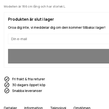
Modellen är 186 cm lång och har storlek L.
Produkten är slut i lager
Oroa dig inte, vi meddelar dig om den kommer tillbaka i lager!
Ja, jag vill gå med
Fri frakt & fria returer
30 dagars öppet köp
Snabba leveranser
Detaljer
Information
Teknologi
Omdömen