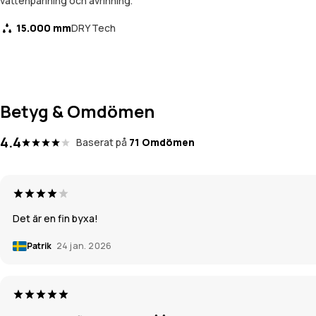
vattenpärlning och avrinning.
15.000 mm
DRY Tech
Betyg & Omdömen
4.4
Baserat på
71 Omdömen
Det är en fin byxa!
Patrik
24 jan. 2026