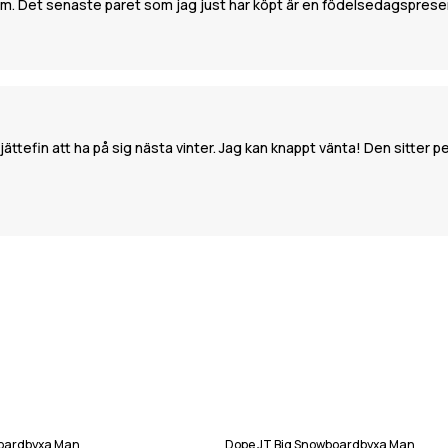
dem. Det senaste paret som jag just har köpt är en födelsedagspresent 
jättefin att ha på sig nästa vinter. Jag kan knappt vänta! Den sitter 
boardbyxa Man
Dope JT Big Snowboardbyxa Man