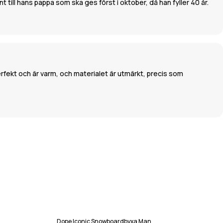
till hans pappa som ska ges först i oktober, då han fyller 40 år.
perfekt och är varm, och materialet är utmärkt, precis som
Dope Iconic Snowboardbyxa Man