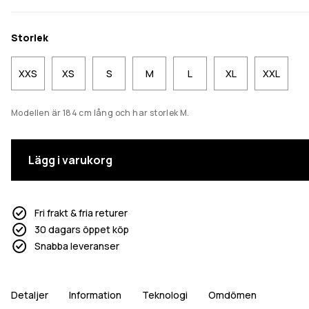
Storlek
XXS
XS
S
M
L
XL
XXL
Modellen är 184 cm lång och har storlek M.
Lägg i varukorg
Fri frakt & fria returer
30 dagars öppet köp
Snabba leveranser
Detaljer
Information
Teknologi
Omdömen