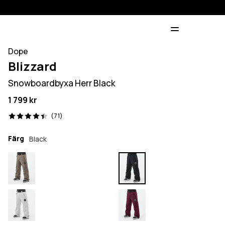
Dope
Blizzard
Snowboardbyxa Herr Black
1 799 kr
71 recensioner, 4.4/5
(71)
Färg
Black