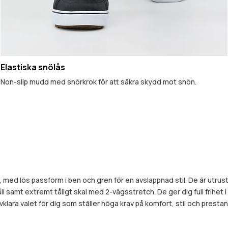
Elastiska snölås
Non-slip mudd med snörkrok för att säkra skydd mot snön.
ken, med lös passform i ben och gren för en avslappnad stil. De är utr
k fåll samt extremt tåligt skal med 2-vägsstretch. De ger dig full fr
lvklara valet för dig som ställer höga krav på komfort, stil och presta