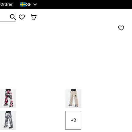
SE
 Ordrar
Sök bland 1 000+ produkter
+2