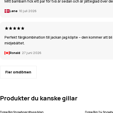
Mitt barnbarn fick ett par för två år sedan och är jätteglad över 
Lene
10 juli 2026
Perfekt färgkombination till jackan jag köpte – den kommer att bli 
midjebältet.
Ronald
27 juni 2026
Fler omdömen
Produkter du kanske gillar
Dope Big Snowboardbyxa Man
Dope Big 24 Snow