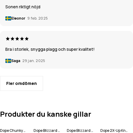
Sonen riktigt nöjd
Eleonor
9 feb. 2025
Bra i storlek, snygga plagg och super kvalitet!
Saga
29 jan. 2025
Fler omdömen
Produkter du kanske gillar
Dope Chunky Mössa
Dope Blizzard Full Zip Snowboardjacka Man
Dope Blizzard Full Zip Skidjacka Man
Dope 2X-Up Knitted Ansiktsmask