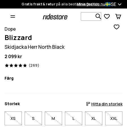
SE
Gratis frakt & retur
på alla beställningar
Mina Ordrar
Köp nu
Sök bland 1
Dope
Blizzard
Skidjacka Herr North Black
2 099 kr
269 recensioner, 4.9/5
(269)
Färg
Storlek
Hitta din storlek
XS
S
M
L
XL
XXL