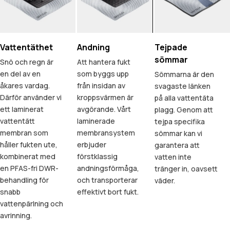
Vattentäthet
Andning
Tejpade
sömmar
Snö och regn är
Att hantera fukt
en del av en
som byggs upp
Sömmarna är den
åkares vardag.
från insidan av
svagaste länken
Därför använder vi
kroppsvärmen är
på alla vattentäta
ett laminerat
avgörande. Vårt
plagg. Genom att
vattentätt
laminerade
tejpa specifika
membran som
membransystem
sömmar kan vi
håller fukten ute,
erbjuder
garantera att
kombinerat med
förstklassig
vatten inte
en PFAS-fri DWR-
andningsförmåga,
tränger in, oavsett
behandling för
och transporterar
väder.
snabb
effektivt bort fukt.
vattenpärlning och
avrinning.