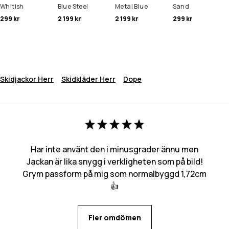
Whitish
Blue Steel
Metal Blue
Sand
299 kr
2 199 kr
2 199 kr
299 kr
Skidjackor Herr
Skidkläder Herr
Dope
Har inte använt den i minusgrader ännu men
Jackan är lika snygg i verkligheten som på bild!
Grym passform på mig som normalbyggd 1,72cm
👍
Fler omdömen