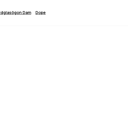
idglasögon Dam
Dope