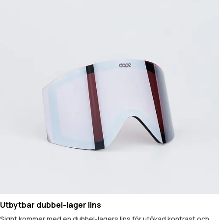
Utbytbar dubbel-lager lins
Sight kommer med en dubbel-lagers lins för utökad kontrast och