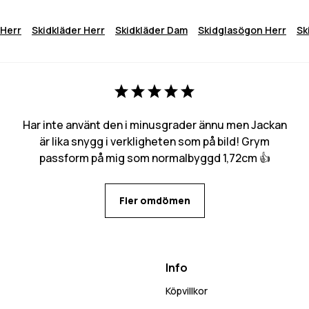
Herr
Skidkläder Herr
Skidkläder Dam
Skidglasögon Herr
Sk
Har inte använt den i minusgrader ännu men Jackan
är lika snygg i verkligheten som på bild! Grym
passform på mig som normalbyggd 1,72cm 👍
Fler omdömen
Info
Köpvillkor