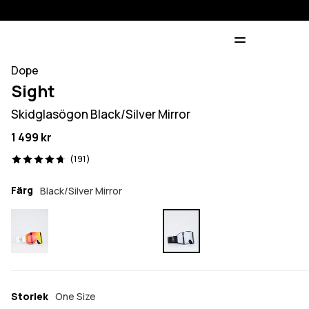
Dope
Sight
Skidglasögon Black/Silver Mirror
1 499 kr
191 recensioner, 4.7/5
(191)
Färg
Black/Silver Mirror
Storlek
One Size