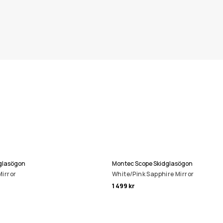
glasögon
Montec Scope Skidglasögon
irror
White/Pink Sapphire Mirror
1 499 kr