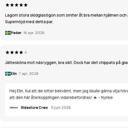
Lagom stora skidglasögon som smiter åt bra mellan hjälmen och ans
Supernöjd med detta par.
Peder
16 apr. 2026
Jättesköna mot näsryggen, bra sikt. Dock har det chippats på glas
Elin
7 apr. 2026
Hej Elin, Kul att de sitter bekvämt, men jag skulle gärna vilja hör
att den här återkopplingen vidarebefordras! 🔥 – Nynke
Ridestore Crew
11 juni 2026