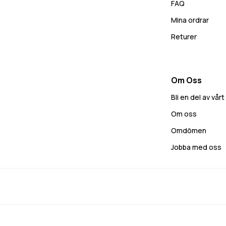
FAQ
Mina ordrar
Returer
Om Oss
Bli en del av vå
Om oss
Omdömen
Jobba med oss