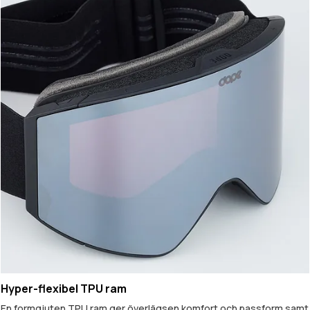
Hyper-flexibel TPU ram
En formgjuten TPU ram ger överlägsen komfort och passform samt