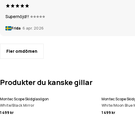
Supernöjd!! ⭐️⭐️⭐️⭐️⭐️
Frida
6 apr. 2026
Fler omdömen
Produkter du kanske gillar
Montec Scope Skidglasögon
Montec Scope Skid
White/Black Mirror
White/Moon Blue M
1 499 kr
1 499 kr