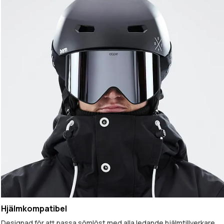
Hjälmkompatibel
Designad för att passa sömlöst med alla ledande hjälmtillverkare.