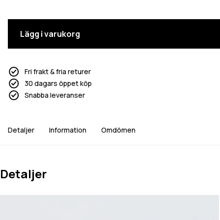
Lägg i varukorg
Fri frakt & fria returer
30 dagars öppet köp
Snabba leveranser
Detaljer
Information
Omdömen
Detaljer