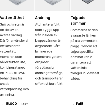
Vattentäthet
Andning
Tejpade
sömmar
Snö och regn är
Att hantera fukt
en del av en
som byggs upp
Sömmarna är den
åkares vardag.
från insidan av
svagaste länken
Därför använder vi
kroppsvärmen är
på alla vattentäta
ett laminerat
avgörande. Vårt
plagg. Genom att
vattentätt
laminerade
tejpa specifika
membran som
membransystem
sömmar kan vi
håller fukten ute,
erbjuder
garantera att
kombinerat med
förstklassig
vatten inte
en PFAS-fri DWR-
andningsförmåga,
tränger in, oavsett
behandling för
och transporterar
väder.
snabb
effektivt bort fukt.
vattenpärlning och
avrinning.
15.000
Fullt
DRY