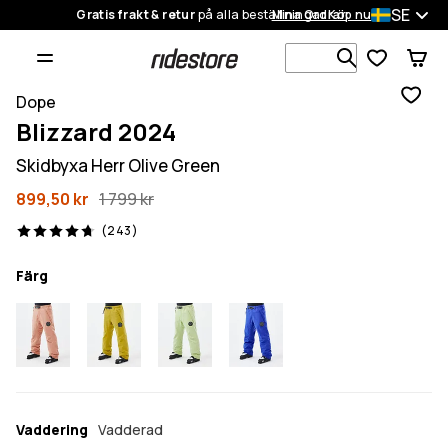
SE
Gratis frakt & retur
på alla beställningar
Mina Ordrar
Köp nu
Sök bland 1
Dope
Blizzard 2024
Skidbyxa Herr Olive Green
899,50 kr
1 799 kr
243 recensioner, 4.7/5
(243)
Färg
Vaddering
Vadderad