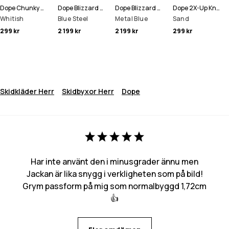
Dope Chunky Mössa
Dope Blizzard Full Zip Snowboardjacka Man
Dope Blizzard Full Zip Skidjacka Man
Dope 2X-Up Knitted Ansiktsmask
Whitish
Blue Steel
Metal Blue
Sand
299 kr
2 199 kr
2 199 kr
299 kr
Skidkläder Herr
Skidbyxor Herr
Dope
Har inte använt den i minusgrader ännu men
Jackan är lika snygg i verkligheten som på bild!
Grym passform på mig som normalbyggd 1,72cm
👍