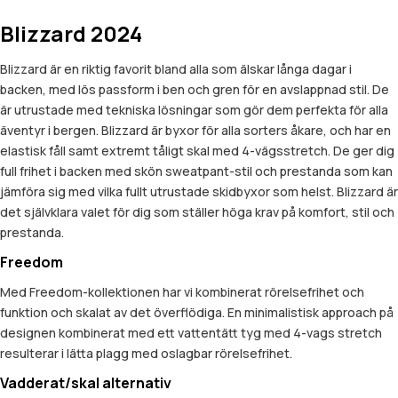
Blizzard 2024
Blizzard är en riktig favorit bland alla som älskar långa dagar i
backen, med lös passform i ben och gren för en avslappnad stil. De
är utrustade med tekniska lösningar som gör dem perfekta för alla
äventyr i bergen. Blizzard är byxor för alla sorters åkare, och har en
elastisk fåll samt extremt tåligt skal med 4-vägsstretch. De ger dig
full frihet i backen med skön sweatpant-stil och prestanda som kan
jämföra sig med vilka fullt utrustade skidbyxor som helst. Blizzard är
det självklara valet för dig som ställer höga krav på komfort, stil och
prestanda.
Freedom
Med Freedom-kollektionen har vi kombinerat rörelsefrihet och
funktion och skalat av det överflödiga. En minimalistisk approach på
designen kombinerat med ett vattentätt tyg med 4-vags stretch
resulterar i lätta plagg med oslagbar rörelsefrihet.
Vadderat/skal alternativ