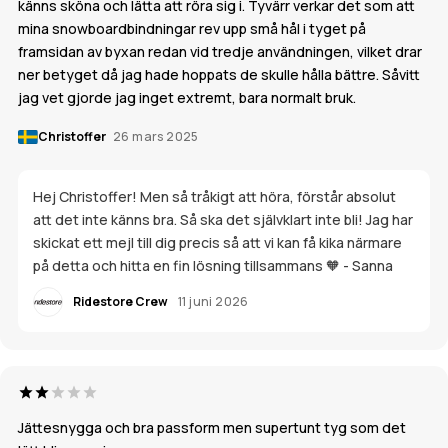
känns sköna och lätta att röra sig i. Tyvärr verkar det som att
mina snowboardbindningar rev upp små hål i tyget på
framsidan av byxan redan vid tredje användningen, vilket drar
ner betyget då jag hade hoppats de skulle hålla bättre. Såvitt
jag vet gjorde jag inget extremt, bara normalt bruk.
Christoffer
26 mars 2025
Hej Christoffer! Men så tråkigt att höra, förstår absolut
att det inte känns bra. Så ska det självklart inte bli! Jag har
skickat ett mejl till dig precis så att vi kan få kika närmare
på detta och hitta en fin lösning tillsammans 🧡 - Sanna
Ridestore Crew
11 juni 2026
Jättesnygga och bra passform men supertunt tyg som det