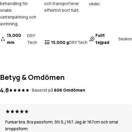
behandling för
och transporterar
väder.
snabb
effektivt bort fukt.
vattenpärlning och
avrinning.
15.000
Fullt
DRY
Sealon
mm
Tech
15.000 g
tejpad
DRY Tech
Betyg & Omdömen
4.8
Baserat på
606 Omdömen
Funkar bra. Bra passform. Stl S,j 167. Jag är 167cm och smal
kroppsform.