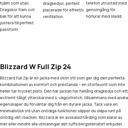
hjälm som utan.
telefon utrustad med
dragkedjor, perfekt
Dragskor fram och
genomgång för
placerade för effektiv
bak för att kunna
hörlurar med sladd.
ventilation.
justera till perfekt
passform.
Blizzard W Full Zip 24
Blizzard Full Zip är en jacka med skön stil som ger dig den perfekta
kombinationen av komfort och prestanda – en storfavorit som inte
heller tar mycket plats. Den här jackan har hellång dragkedja och ett
extremt tåligt ytterskal med 4-vägsstretch, tillsammans med andra
egenskaper du förväntar dig från en dyrare jacka. Tack vare en
minimalistisk stil utan onödiga funktioner slipper du släpa runt på
onödig vikt i backen. Blizzard är en avskalad hårding som klarar av
mer eller mindre alla utmaningar det tuffa bergsklimatet erbjuder.