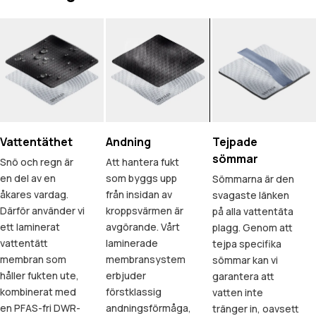
Vattentäthet
Andning
Tejpade
sömmar
Snö och regn är
Att hantera fukt
en del av en
som byggs upp
Sömmarna är den
åkares vardag.
från insidan av
svagaste länken
Därför använder vi
kroppsvärmen är
på alla vattentäta
ett laminerat
avgörande. Vårt
plagg. Genom att
vattentätt
laminerade
tejpa specifika
membran som
membransystem
sömmar kan vi
håller fukten ute,
erbjuder
garantera att
kombinerat med
förstklassig
vatten inte
en PFAS-fri DWR-
andningsförmåga,
tränger in, oavsett