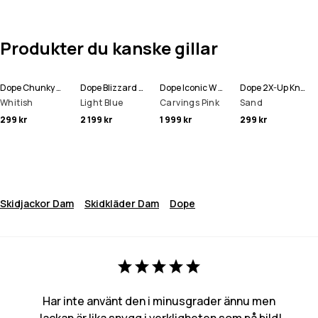
Produkter du kanske gillar
Dope Chunky Mössa
Dope Blizzard W Full Zip Snowboardjacka Kvinna
Dope Iconic W Snowboardbyxa Kvinna
Dope 2X-Up Knitted Ansiktsmask
Whitish
Light Blue
Carvings Pink
Sand
299 kr
2 199 kr
1 999 kr
299 kr
Skidjackor Dam
Skidkläder Dam
Dope
Har inte använt den i minusgrader ännu men
Jackan är lika snygg i verkligheten som på bild!