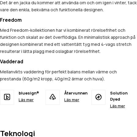
Det är en jacka du kommer att använda om och om igen i vinter, tack
vare den enkla, bekväma och funktionella designen.
Freedom
Med Freedom-kollektionen har vi kombinerat rörelsefrihet och
funktion och skalat av det överflödiga. En minimalistisk approach på
designen kombinerat med ett vattentätt tyg med 4-vags stretch
resulterar i lätta plagg med oslagbar rörelsefrihet.
Vadderad
Mellanvikts vaddering för perfekt balans mellan värme och
prestanda (60g/m2 kropp, 40g/m2 ärmar och huva).
bluesign®
Återvunnen
Solution
Dyed
Läs mer
Läs mer
Läs mer
Teknologi