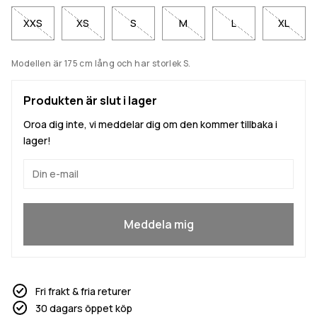
XXS
XS
S
M
L
XL
Modellen är 175 cm lång och har storlek S.
Produkten är slut i lager
Oroa dig inte, vi meddelar dig om den kommer tillbaka i
lager!
Ja, jag vill gå med
Meddela mig
Fri frakt & fria returer
30 dagars öppet köp