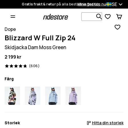
SE
Gratis frakt & retur
på alla beställningar
Mina Ordrar
Köp nu
Sök bland 1
Dope
Blizzard W Full Zip 24
Skidjacka Dam Moss Green
2 199 kr
606 recensioner, 4.8/5
(606)
Färg
Storlek
Hitta din storlek