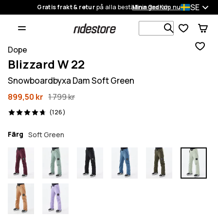
SE
Gratis frakt & retur
på alla beställningar
Mina Ordrar
Köp nu
Sök bland 1
Dope
Blizzard W 22
Snowboardbyxa Dam Soft Green
899,50 kr
1 799 kr
126 recensioner, 4.7/5
(126)
Färg
Soft Green