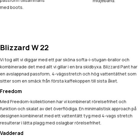
passform tillsammans
midjeband.
med boots.
Blizzard W 22
Vi tog allt vi diggar med ett par sköna softa-i-stugan-brallor och
kombinerade det med allt vi gillar i en bra skidbyxa. Blizzard Pant har
en avslappnad passform, 4-vägsstretch och hög vattentäthet som
sitter som en smäck från första kaffekoppen till sista åket.
Freedom
Med Freedom-kollektionen har vi kombinerat rörelsefrihet och
funktion och skalat av det överflödiga. En minimalistisk approach på
designen kombinerat med ett vattentätt tyg med 4-vags stretch
resulterar i lätta plagg med oslagbar rörelsefrihet.
Vadderad