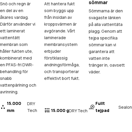
sömmar
Snö och regn är
Att hantera fukt
en del av en
som byggs upp
Sömmarna är den
åkares vardag.
från insidan av
svagaste länken
Därför använder vi
kroppsvärmen är
på alla vattentäta
ett laminerat
avgörande. Vårt
plagg. Genom att
vattentätt
laminerade
tejpa specifika
membran som
membransystem
sömmar kan vi
håller fukten ute,
erbjuder
garantera att
kombinerat med
förstklassig
vatten inte
en PFAS-fri DWR-
andningsförmåga,
tränger in, oavsett
behandling för
och transporterar
väder.
snabb
effektivt bort fukt.
vattenpärlning och
avrinning.
15.000
Fullt
DRY
Sealon
mm
Tech
15.000 g
tejpad
DRY Tech