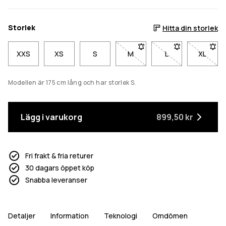
Storlek
Hitta din storlek
XXS
XS
S
M
- Storlek M är inte tillgänglig
L
- Storlek L är inte 
XL
- Storl
Modellen är 175 cm lång och har storlek S.
Lägg i varukorg
899,50 kr
Fri frakt & fria returer
30 dagars öppet köp
Snabba leveranser
Detaljer
Information
Teknologi
Omdömen