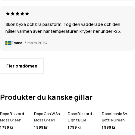
Skön byxa och bra passform. Tog den vadderade och den
håller värmen även när temperaturen kryper ner under -25.
Emma
3 mars 2024
Fler omdömen
Produkter du kanske gillar
Dope Blizzard W 2024 Snowboardbyxa Kvinna
Dope Con W Snowboardbyxa Kvinna
Dope Blizzard W 2024 Snowboardbyxa Kvinna
Dope Iconic Snowboardbyxa Man
Moss Green
Moss Green
Light Blue
Bottle Green
1 799 kr
1 999 kr
1 799 kr
1 999 kr