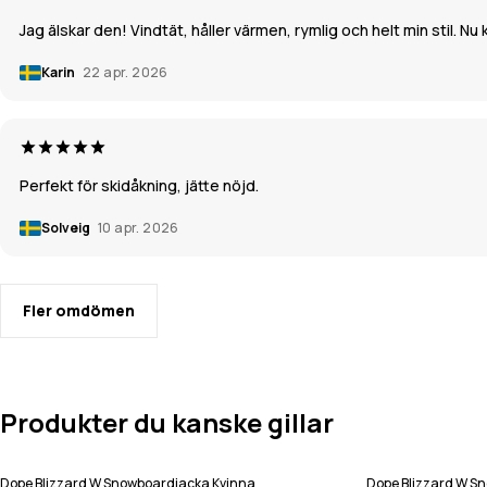
Jag älskar den! Vindtät, håller värmen, rymlig och helt min stil. 
Karin
22 apr. 2026
Perfekt för skidåkning, jätte nöjd.
Solveig
10 apr. 2026
Fler omdömen
Produkter du kanske gillar
Dope Blizzard W Snowboardjacka Kvinna
Dope Blizzard W S