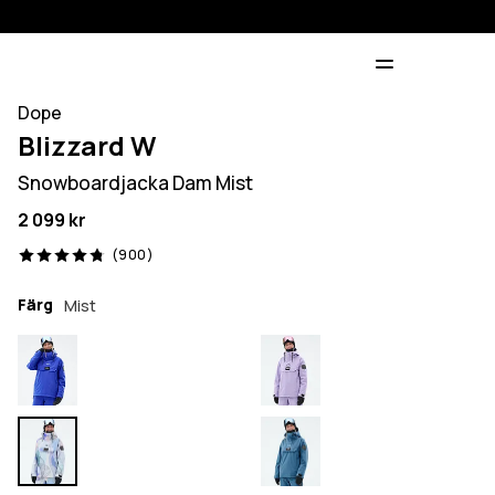
Dope
Blizzard W
Snowboardjacka Dam Mist
2 099 kr
900 recensioner, 4.8/5
(900)
Färg
Mist