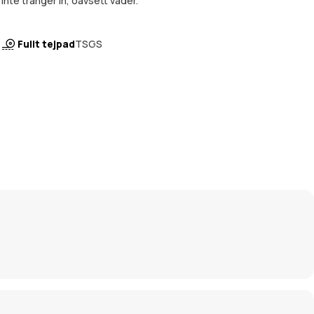
inte tränger in, oavsett väder.
Fullt tejpad
TSGS