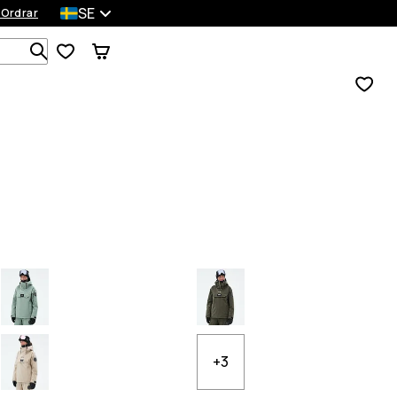
SE
 Ordrar
Sök bland 1 000+ produkter
+3