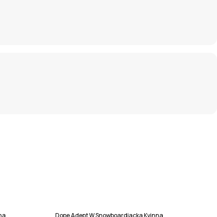
na
Dope Adept W Snowboardjacka Kvinna