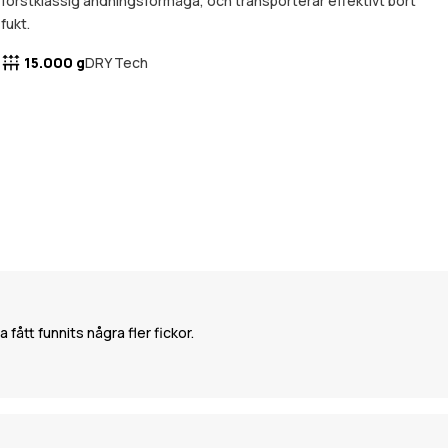
förstklassig andningsförmåga, och transporterar effektivt bort
fukt.
15.000 g
DRY Tech
ått funnits några fler fickor.