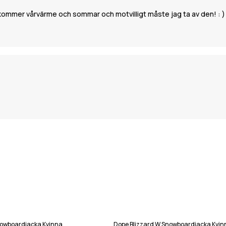
Nu kommer vårvärme och sommar och motvilligt måste jag ta av den! : )
nowboardjacka Kvinna
Dope Blizzard W Snowboardjacka Kvin