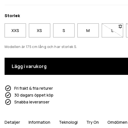
Storlek
XXS
XS
S
M
L
- Storlek
Modellen är 175 cm lång och har storlek S.
Lägg i varukorg
Fri frakt & fria returer
30 dagars öppet köp
Snabba leveranser
Detaljer
Information
Teknologi
Try On
Omdömen