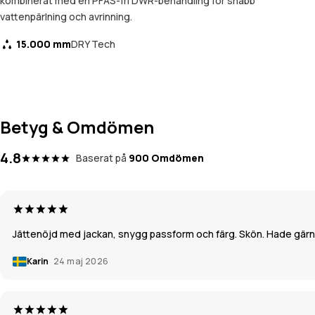
kombinerat med en PFAS-fri DWR-behandling för snabb
vattenpärlning och avrinning.
15.000 mm
DRY Tech
Betyg & Omdömen
4.8
Baserat på
900 Omdömen
Jättenöjd med jackan, snygg passform och färg. Skön. Hade gärna f
Karin
24 maj 2026