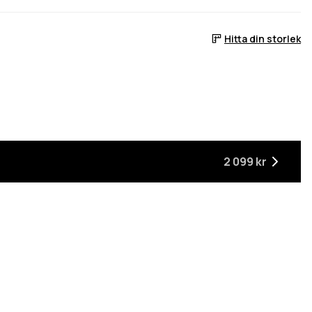
Hitta din storlek
ger
är tillbaka i lager
2 099 kr