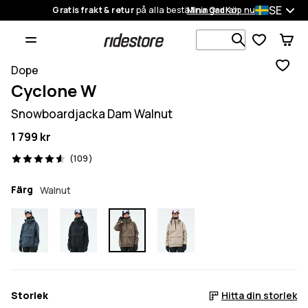
SE
Gratis frakt & retur
på alla beställningar
Mina Ordrar
Köp nu
Sök bland 1
Dope
Cyclone W
Snowboardjacka Dam Walnut
1 799 kr
109 recensioner, 4.6/5
(109)
Färg
Walnut
Storlek
Hitta din storlek