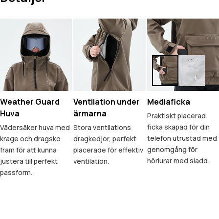
Weather Guard
Ventilation under
Mediaficka
Huva
ärmarna
Praktiskt placerad
ficka skapad för din
Vädersäker huva med
Stora ventilations
telefon utrustad med
krage och dragsko
dragkedjor, perfekt
genomgång för
fram för att kunna
placerade för effektiv
hörlurar med sladd.
justera till perfekt
ventilation.
passform.