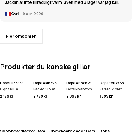
Jackan är inte tillräckligt varm, även med 3 lager var jag kall.
Cyril
19 apr. 2026
Fler omdömen
Produkter du kanske gillar
Dope Blizzard W Full Zip Snowboardjacka Kvinna
Dope Akin W Snowboardjacka Kvinna
Dope Annok W Snowboardjacka Kvinna
Dope Yeti W Snowboardjacka Kvinna
Light Blue
Faded Violet
Dots Phantom
Faded Violet
2 199 kr
2 799 kr
2 099 kr
1 799 kr
Snowboardjackor Dam
Snowboardkläder Dam
Dope