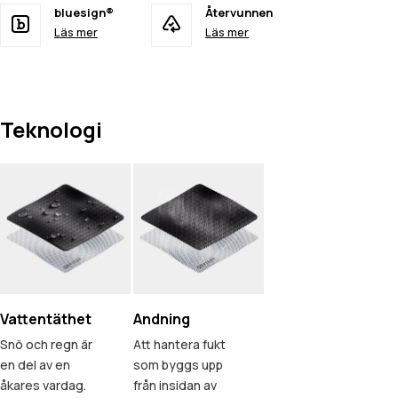
bluesign®
Återvunnen
Läs mer
Läs mer
Teknologi
Vattentäthet
Andning
Snö och regn är
Att hantera fukt
en del av en
som byggs upp
åkares vardag.
från insidan av