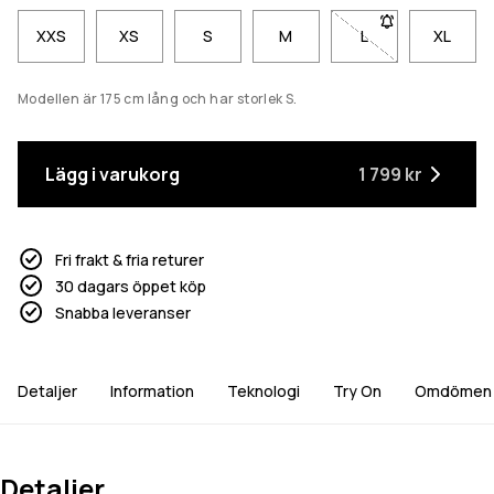
XXS
XS
S
M
L
- Storlek L är inte 
XL
Modellen är 175 cm lång och har storlek S.
Lägg i varukorg
1 799 kr
Fri frakt & fria returer
30 dagars öppet köp
Snabba leveranser
Detaljer
Information
Teknologi
Try On
Omdömen
Detaljer