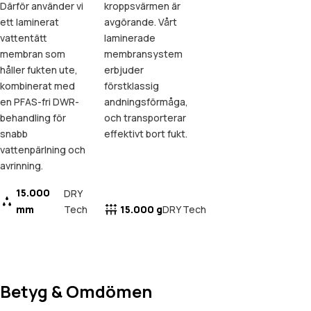
Därför använder vi
kroppsvärmen är
ett laminerat
avgörande. Vårt
vattentätt
laminerade
membran som
membransystem
håller fukten ute,
erbjuder
kombinerat med
förstklassig
en PFAS-fri DWR-
andningsförmåga,
behandling för
och transporterar
snabb
effektivt bort fukt.
vattenpärlning och
avrinning.
15.000
DRY
mm
Tech
15.000 g
DRY Tech
Betyg & Omdömen