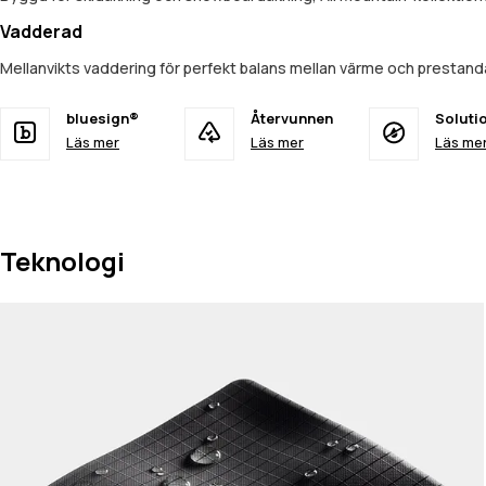
Vadderad
Mellanvikts vaddering för perfekt balans mellan värme och prestand
bluesign®
Återvunnen
Soluti
Läs mer
Läs mer
Läs me
Teknologi