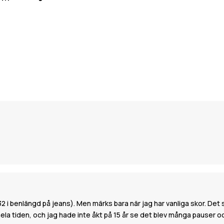
i benlängd på jeans). Men märks bara när jag har vanliga skor. Det stör 
la tiden, och jag hade inte åkt på 15 år se det blev många pauser och