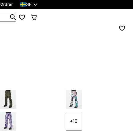
SE
 Ordrar
Sök bland 1 000+ produkter
+10