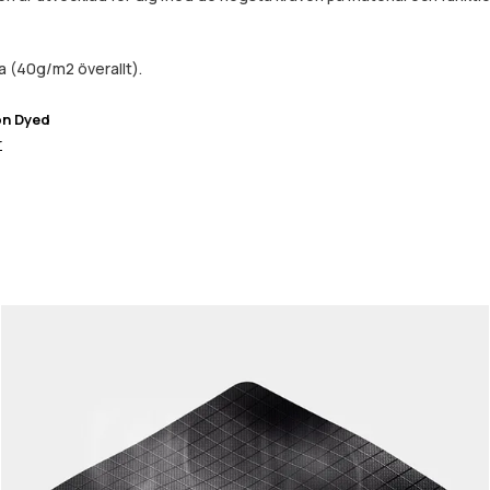
a (40g/m2 överallt).
on Dyed
r