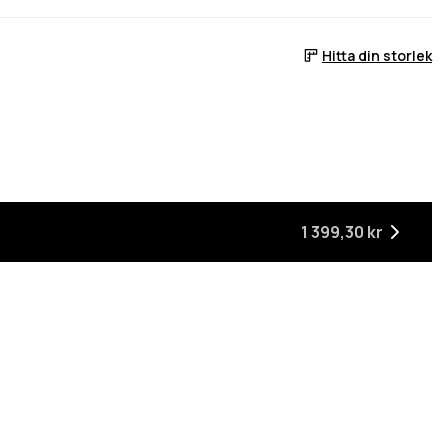
Hitta din storlek
ger
är tillbaka i lager
1 399,30 kr