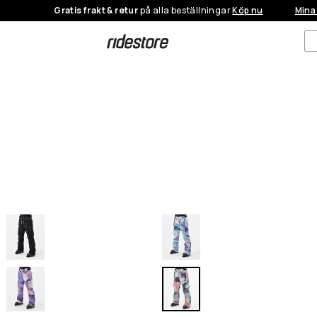
Gratis frakt & retur
på alla beställningar
Köp nu
Mina