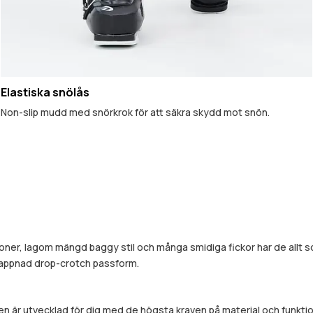
Elastiska snölås
Non-slip mudd med snörkrok för att säkra skydd mot snön.
ioner, lagom mängd baggy stil och många smidiga fickor har de allt s
lappnad drop-crotch passform.
 är utvecklad för dig med de högsta kraven på material och funktion