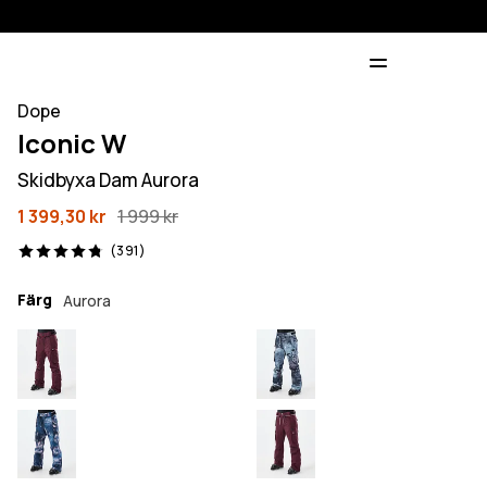
Dope
Iconic W
Skidbyxa Dam Aurora
1 399,30 kr
1 999 kr
391 recensioner, 4.8/5
(391)
Färg
Aurora