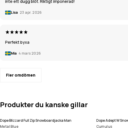
inte ett dugg blöt. Riktigt imponerad!
Lisa
23 apr. 2026
Perfekt byxa
Mia
4 mars 2026
Fler omdömen
Produkter du kanske gillar
Dope Blizzard Full Zip Snowboardjacka Man
Dope Adept W Snow
Metal Blue
Cumulus