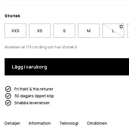
Storlek
XXS
XS
S
M
L
- Storlek
Modellen är 175 cm lång och har storlek S.
Lägg i varukorg
Fri frakt & fria returer
30 dagars öppet köp
Snabba leveranser
Detaljer
Information
Teknologi
Omdömen