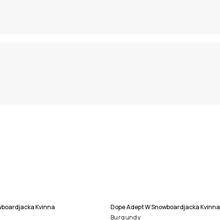
boardjacka Kvinna
Dope Adept W Snowboardjacka Kvinna
Burgundy