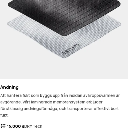
Andning
Att hantera fukt som byggs upp från insidan av kroppsvärmen är
avgörande. Vårt laminerade membransystem erbjuder
förstklassig andningsförmåga, och transporterar effektivt bort
fukt.
15.000 g
DRY Tech