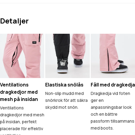
Detaljer
Ventilations
Elastiska snölås
Fåll med dragkedja
dragkedjor med
Non-slip mudd med
Dragkedja vid foten
mesh på insidan
snörkrok för att säkra
ger en
skydd mot snön.
anpassningsbar look
Ventilations
och en bättre
dragkedjor med mesh
passform tillsammans
på insidan, perfekt
med boots.
placerade för effektiv