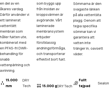
en del av en
som byggs upp
Sömmarna är den
åkares vardag.
från insidan av
svagaste länken
Därför använder vi
kroppsvärmen är
på alla vattentäta
ett laminerat
avgörande. Vårt
plagg. Genom att
vattentätt
laminerade
tejpa specifika
membran som
membransystem
sömmar kan vi
håller fukten ute,
erbjuder
garantera att
kombinerat med
förstklassig
vatten inte
en PFAS-fri DWR-
andningsförmåga,
tränger in, oavsett
behandling för
och transporterar
väder.
snabb
effektivt bort fukt.
vattenpärlning och
avrinning.
15.000
Fullt
DRY
Sealon
mm
Tech
15.000 g
tejpad
DRY Tech