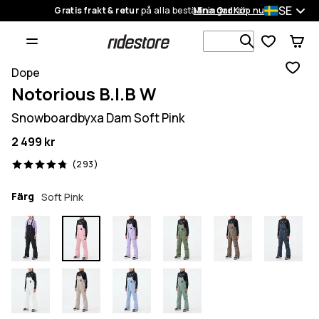
SE
Gratis frakt & retur
på alla beställningar
Mina Ordrar
Köp nu
Sök bland 1
Dope
Notorious B.I.B W
Snowboardbyxa Dam Soft Pink
2 499 kr
293 recensioner, 4.8/5
(293)
Färg
Soft Pink