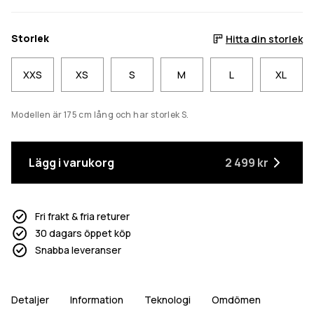
Storlek
Hitta din storlek
XXS
XS
S
M
L
XL
Modellen är 175 cm lång och har storlek S.
Lägg i varukorg
2 499 kr
Fri frakt & fria returer
30 dagars öppet köp
Snabba leveranser
Detaljer
Information
Teknologi
Omdömen