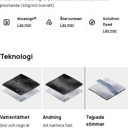
prestanda (40g/m2 överallt).
bluesign®
Återvunnen
Solution
Dyed
Läs mer
Läs mer
Läs mer
Teknologi
Vattentäthet
Andning
Tejpade
sömmar
Snö och regn är
Att hantera fukt