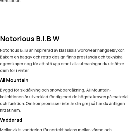
ventilation.
Notorious B.I.B W
Notorious B.I.B är inspirerad av klassiska workwear hängselbyxor.
Bakom en baggy och retro design finns prestanda och tekniska
egenskaper nog för att stå upp emot alla utmaningar du utsätter
dem för i vinter.
All Mountain
Byggd för skidåkning och snowboardåkning, All Mountain-
kollektionen är utvecklad för dig med de högsta kraven på material
och funktion. Om kompromisser inte är din grej så har du äntligen
hittat hem.
Vadderad
Mellanvikts vaddering för perfekt balans mellan värme och