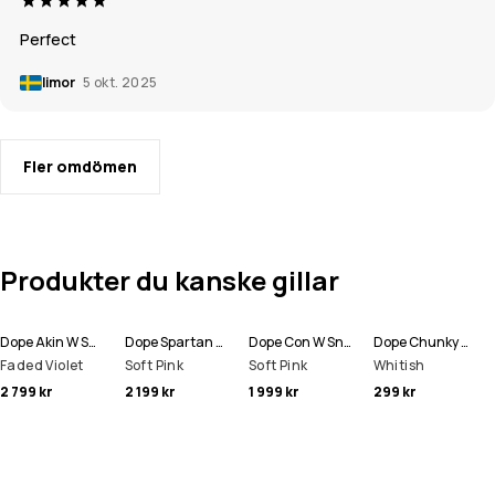
Perfect
limor
5 okt. 2025
Fler omdömen
Produkter du kanske gillar
Dope Akin W Snowboardjacka Kvinna
Dope Spartan W Skidjacka Kvinna
Dope Con W Snowboardbyxa Kvinna
Dope Chunky Mössa
Faded Violet
Soft Pink
Soft Pink
Whitish
2 799 kr
2 199 kr
1 999 kr
299 kr