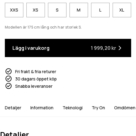
XXS
XS
S
M
L
XL
Modellen är 175 cm lång och har storlek S.
Lägg i varukorg
1 999,20 kr
Fri frakt & fria returer
30 dagars öppet köp
Snabba leveranser
Detaljer
Information
Teknologi
Try On
Omdömen
Detaljer