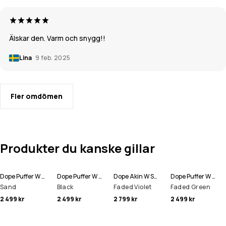
Älskar den. Varm och snygg!!
Lina
9 feb. 2025
Fler omdömen
Produkter du kanske gillar
Dope Puffer W Full Zip Snowboardjacka Kvinna
Dope Puffer W Full Zip Snowboardjacka Kvinna
Dope Akin W Snowboardjacka Kvinna
Dope Puffer W Full Zip Snowboardjacka Kvinna
Sand
Black
Faded Violet
Faded Green
2 499 kr
2 499 kr
2 799 kr
2 499 kr