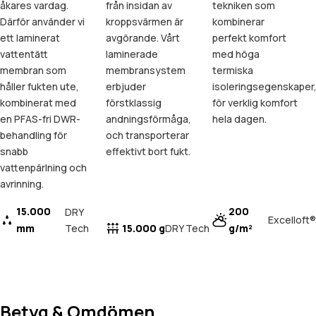
åkares vardag.
från insidan av
tekniken som
Därför använder vi
kroppsvärmen är
kombinerar
ett laminerat
avgörande. Vårt
perfekt komfort
vattentätt
laminerade
med höga
membran som
membransystem
termiska
håller fukten ute,
erbjuder
isoleringsegenskaper
kombinerat med
förstklassig
för verklig komfort
en PFAS-fri DWR-
andningsförmåga,
hela dagen.
behandling för
och transporterar
snabb
effektivt bort fukt.
vattenpärlning och
avrinning.
15.000
200
DRY
Excelloft®
mm
Tech
15.000 g
g/m²
DRY Tech
Betyg & Omdömen