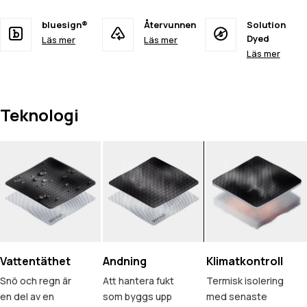
bluesign®
Återvunnen
Solution
Dyed
Läs mer
Läs mer
Läs mer
Teknologi
Vattentäthet
Andning
Klimatkontroll
Snö och regn är
Att hantera fukt
Termisk isolering
en del av en
som byggs upp
med senaste