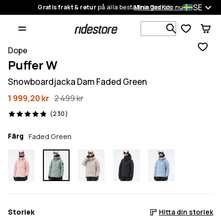
SE
Gratis frakt & retur
på alla beställningar
Mina Ordrar
Köp nu
Sök bland 1
Dope
Puffer W
Snowboardjacka Dam Faded Green
1 999,20 kr
2 499 kr
230 recensioner, 4.9/5
(230)
Färg
Faded Green
Storlek
Hitta din storlek