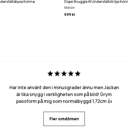
derställsbyxa Kvinna
Dope Snuggle W Underställströja Kvin
Melon
699 kr
Har inte använt den i minusgrader ännu men Jackan
är lika snygg i verkligheten som på bild! Grym
passform på mig som normalbyggd 1,72cm 👍
Fler omdömen