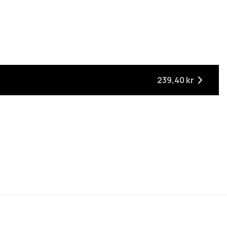
ger
är tillbaka i lager
239,40 kr