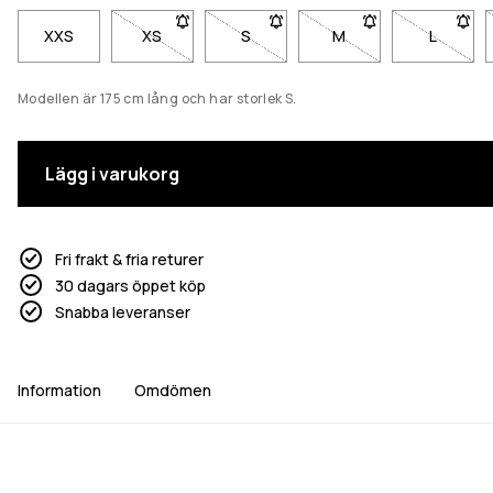
XXS
XS
- Storlek XS är inte tillgänglig. Klicka för att bli
S
- Storlek S är inte tillgänglig. Klick
M
- Storlek M är inte til
L
- Storlek
Modellen är 175 cm lång och har storlek S.
Lägg i varukorg
Fri frakt & fria returer
30 dagars öppet köp
Snabba leveranser
Information
Omdömen