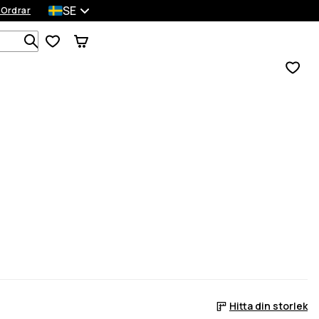
SE
 Ordrar
Sök bland 1 000+ produkter
Hitta din storlek