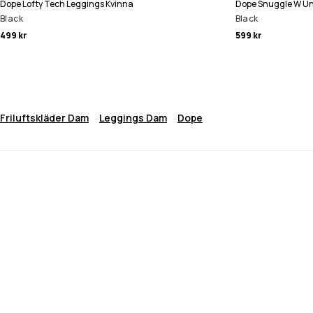
Dope Lofty Tech Leggings Kvinna
Dope Snuggle W Un
Black
Black
499 kr
599 kr
Friluftskläder Dam
Leggings Dam
Dope