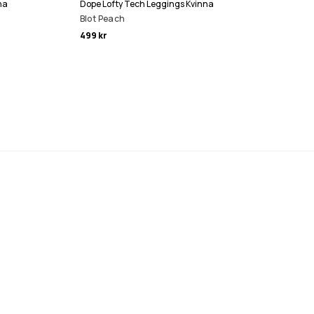
na
Dope Lofty Tech Leggings Kvinna
Blot Peach
499 kr