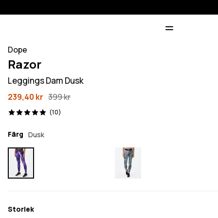
Dope
Razor
Leggings Dam Dusk
239,40 kr
399 kr
10 recensioner, 5/5
(10)
Färg
Dusk
Storlek