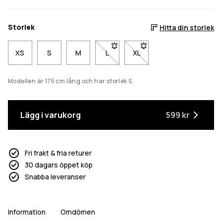
Storlek
Hitta din storlek
XS
S
M
L
- Storlek L är inte tillgänglig. Klicka
XL
- Storlek XL är inte tillgäng
Modellen är 175 cm lång och har storlek S.
Lägg i varukorg
599 kr
Fri frakt & fria returer
30 dagars öppet köp
Snabba leveranser
Information
Omdömen