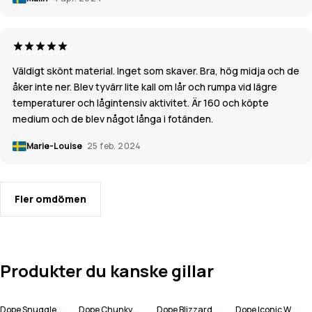
Väldigt skönt material. Inget som skaver. Bra, hög midja och de
åker inte ner. Blev tyvärr lite kall om lår och rumpa vid lägre
temperaturer och lågintensiv aktivitet. Är 160 och köpte
medium och de blev något långa i fotänden.
Marie-Louise
25 feb. 2024
Fler omdömen
Produkter du kanske gillar
Dope Snuggle W Underställströja Kvinna
Dope Chunky Mössa
Dope Blizzard W Full Zip Snowboardjacka Kvinna
Dope Iconic W Snowboardbyxa Kvinna