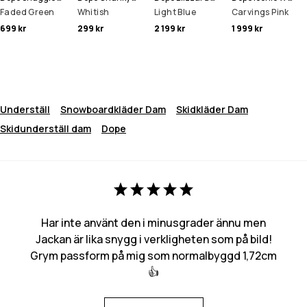
Faded Green
Whitish
Light Blue
Carvings Pink
699 kr
299 kr
2 199 kr
1 999 kr
Underställ
Snowboardkläder Dam
Skidkläder Dam
Skidunderställ dam
Dope
Har inte använt den i minusgrader ännu men
Jackan är lika snygg i verkligheten som på bild!
Grym passform på mig som normalbyggd 1,72cm
👍