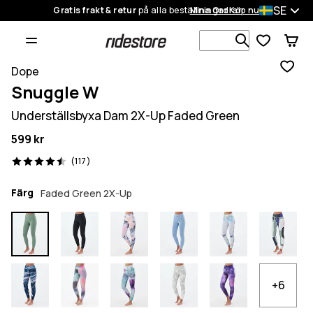
SE
Gratis frakt & retur
på alla beställningar
Mina Ordrar
Köp nu
Sök bland 1
Dope
Snuggle W
Underställsbyxa Dam 2X-Up Faded Green
599 kr
117 recensioner, 4.5/5
(117)
Färg
Faded Green 2X-Up
+6