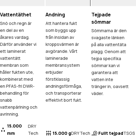
Vattentäthet
Andning
Tejpade
sömmar
Snö och regn är
Att hantera fukt
en del av en
som byggs upp
Sömmarna är den
åkares vardag.
från insidan av
svagaste länken
Därför använder vi
kroppsvärmen är
på alla vattentäta
ett laminerat
avgörande. Vårt
plagg. Genom att
vattentätt
laminerade
tejpa specifika
membran som
membransystem
sömmar kan vi
håller fukten ute,
erbjuder
garantera att
kombinerat med
förstklassig
vatten inte
en PFAS-fri DWR-
andningsförmåga,
tränger in, oavsett
behandling för
och transporterar
väder.
snabb
effektivt bort fukt.
vattenpärlning och
avrinning.
15.000
DRY
mm
Tech
15.000 g
Fullt tejpad
DRY Tech
TSGS