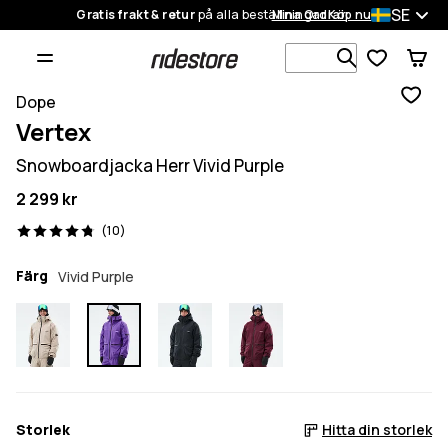
SE
Gratis frakt & retur
på alla beställningar
Mina Ordrar
Köp nu
Sök bland 1
Dope
Vertex
Snowboardjacka Herr Vivid Purple
2 299 kr
10 recensioner, 4.8/5
(10)
Färg
Vivid Purple
Storlek
Hitta din storlek