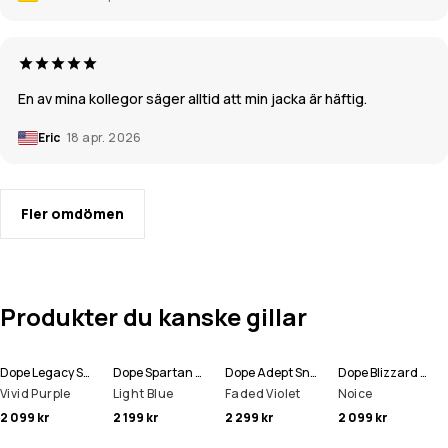
En av mina kollegor säger alltid att min jacka är häftig.
Eric
18 apr. 2026
Fler omdömen
Produkter du kanske gillar
Dope Legacy Snowboardjacka Man
Dope Spartan Snowboardjacka Man
Dope Adept Snowboardjacka Man
Dope Blizzard Snowboardjacka Man
Vivid Purple
Light Blue
Faded Violet
Noice
2 099 kr
2 199 kr
2 299 kr
2 099 kr