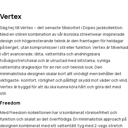
Vertex
Säg hej till Vertex – det senaste tillskottet i Dopes jackkollektion.
Med en stilren kombination av vår ikoniska streetwear-inspirerade
design och högpresterande teknik är den framtagen för heldagar
på berget, utan kompromisser i stil eller funktion. Vertex är tillverkad
i vårt avancerade, lätta, vattentäta och andningsbara
tvåvägsstretchskal och är utrustad med slitstarka, synliga
vattentäta dragkedjor för en ren och teknisk look. Den
minimalistiska designen skalar bort allt onödigt men behåller det
viktigaste: komfort, rörlighet och pålitligt skydd mot väder och vind.
Vertex är byggd för att du ska kunna köra hårt och göra det med
stil.
Freedom
Med Freedom-kollektionen har vi kombinerat rörelsefrihet och
funktion och skalat av det överflödiga. En minimalistisk approach på
designen kombinerat med ett vattentätt tyg med 2-vags stretch