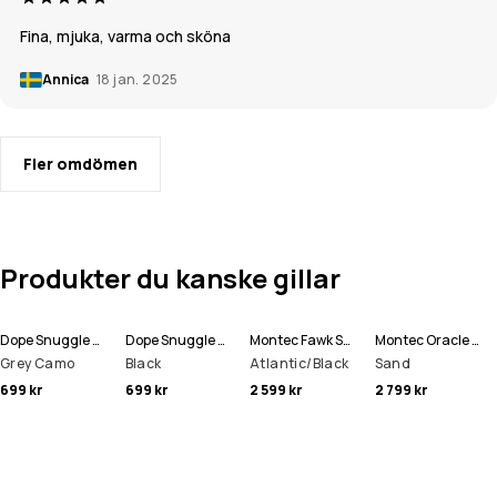
Fina, mjuka, varma och sköna
Annica
18 jan. 2025
Fler omdömen
Produkter du kanske gillar
Dope Snuggle Underställströja Man
Dope Snuggle Underställströja Man
Montec Fawk Snowboardbyxa Man
Montec Oracle Skidjacka Man
Grey Camo
Black
Atlantic/Black
Sand
699 kr
699 kr
2 599 kr
2 799 kr