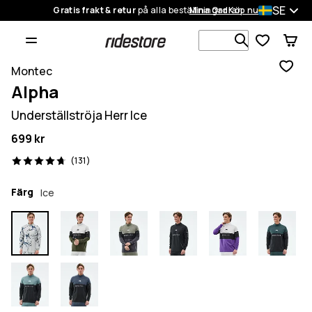
SE
Gratis frakt & retur
på alla beställningar
Mina Ordrar
Köp nu
Sök bland 1
Montec
Alpha
Underställströja Herr Ice
699 kr
131 recensioner, 4.7/5
(131)
Färg
Ice