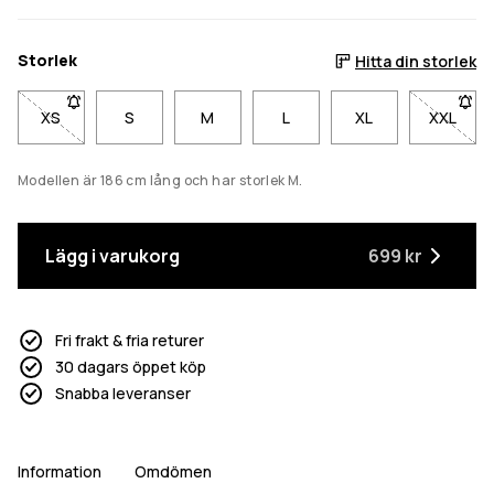
Storlek
Hitta din storlek
XS
- Storlek XS är inte tillgänglig. Klicka för att bli meddelad när de
S
M
L
XL
XXL
- Storl
Modellen är 186 cm lång och har storlek M.
Lägg i varukorg
699 kr
Fri frakt & fria returer
30 dagars öppet köp
Snabba leveranser
Information
Omdömen