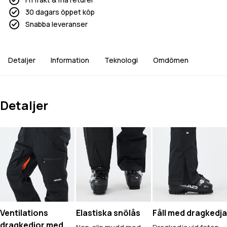
30 dagars öppet köp
Snabba leveranser
Detaljer
Information
Teknologi
Omdömen
Detaljer
Ventilations
Elastiska snölås
Fåll med dragkedja
dragkedjor med