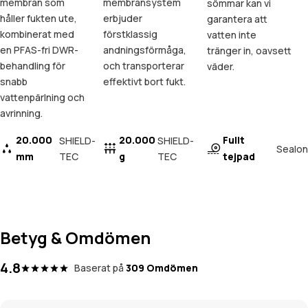
membran som
membransystem
sömmar kan vi
håller fukten ute,
erbjuder
garantera att
kombinerat med
förstklassig
vatten inte
en PFAS-fri DWR-
andningsförmåga,
tränger in, oavsett
behandling för
och transporterar
väder.
snabb
effektivt bort fukt.
vattenpärlning och
avrinning.
20.000
20.000
Fullt
SHIELD-
SHIELD-
Sealon
mm
TEC
g
TEC
tejpad
Betyg & Omdömen
4.8
Baserat på
309 Omdömen