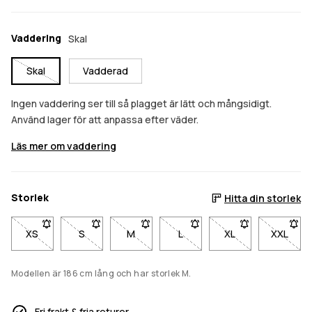
Vaddering
Skal
Skal
Vadderad
Ingen vaddering ser till så plagget är lätt och mångsidigt.
Använd lager för att anpassa efter väder.
Läs mer om vaddering
Storlek
Hitta din storlek
XS
- Storlek XS är inte tillgänglig. Klicka för att bli meddelad när de
S
- Storlek S är inte tillgänglig. Klicka för att bli medd
M
- Storlek M är inte tillgänglig. Klicka för 
L
- Storlek L är inte tillgänglig.
XL
- Storlek XL är inte
XXL
- Storl
Modellen är 186 cm lång och har storlek M.
Fri frakt & fria returer