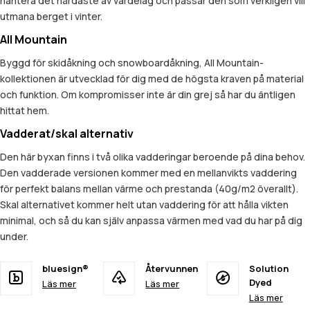
hantera det hårdaste av värdelag och passar den som verkligen vill
utmana berget i vinter.
All Mountain
Byggd för skidåkning och snowboardåkning, All Mountain-
kollektionen är utvecklad för dig med de högsta kraven på material
och funktion. Om kompromisser inte är din grej så har du äntligen
hittat hem.
Vadderat/skal alternativ
Den här byxan finns i två olika vadderingar beroende på dina behov.
Den vadderade versionen kommer med en mellanvikts vaddering
för perfekt balans mellan värme och prestanda (40g/m2 överallt).
Skal alternativet kommer helt utan vaddering för att hålla vikten
minimal, och så du kan själv anpassa värmen med vad du har på dig
under.
bluesign®
Återvunnen
Solution
Dyed
Läs mer
Läs mer
Läs mer