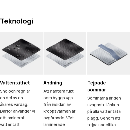
Teknologi
Vattentäthet
Andning
Tejpade
sömmar
Snö och regn är
Att hantera fukt
en del av en
som byggs upp
Sömmarna är den
åkares vardag.
från insidan av
svagaste länken
Därför använder vi
kroppsvärmen är
på alla vattentäta
ett laminerat
avgörande. Vårt
plagg. Genom att
vattentätt
laminerade
tejpa specifika