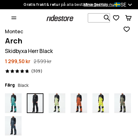
SE
Gratis frakt & retur
på alla beställningar
Mina Ordrar
Köp nu
Sök bland 1
Montec
Arch
Skidbyxa Herr Black
1 299,50 kr
2 599 kr
309 recensioner, 4.8/5
(309)
Färg
Black