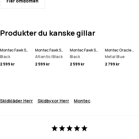
Fler omdömen
Produkter du kanske gillar
Montec Fawk Skidbyxa Man
Montec Fawk Skidbyxa Man
Montec Fawk Skidjacka Man
Montec Oracle Skidjacka Man
Black
Atlantic/Black
Black
Metal Blue
2 599 kr
2 599 kr
2 599 kr
2 799 kr
Skidkläder Herr
Skidbyxor Herr
Montec