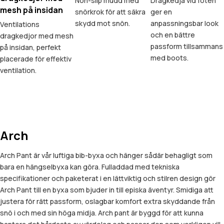
Non-slip mudd med
Dragkedja vid foten
mesh på insidan
snörkrok för att säkra
ger en
skydd mot snön.
anpassningsbar look
Ventilations
och en bättre
dragkedjor med mesh
passform tillsammans
på insidan, perfekt
med boots.
placerade för effektiv
ventilation.
Arch
Arch Pant är vår luftiga bib-byxa och hänger sådär behagligt som
bara en hängselbyxa kan göra. Fulladdad med tekniska
specifikationer och paketerat i en lättviktig och stilren design gör
Arch Pant till en byxa som bjuder in till episka äventyr. Smidiga att
justera för rätt passform, oslagbar komfort extra skyddande från
snö i och med sin höga midja. Arch pant är byggd för att kunna