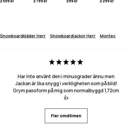
2 599 kr
2 799 kr
299 kr
2 299 kr
Snowboardkläder Herr
Snowboardjackor Herr
Montec
Har inte använt den i minusgrader ännu men
Jackan är lika snygg i verkligheten som på bild!
Grym passform på mig som normalbyggd 1,72cm
👍
Fler omdömen