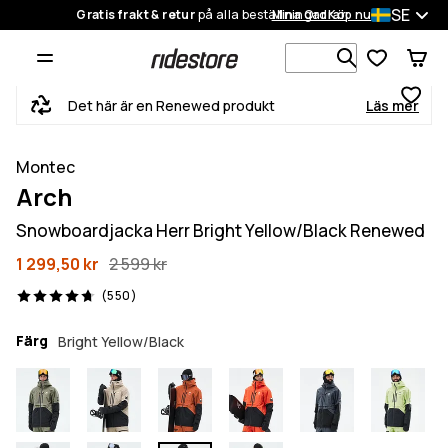
SE
Gratis frakt & retur
på alla beställningar
Mina Ordrar
Köp nu
Sök bland 1
Det här är en Renewed produkt
Läs mer
Montec
Arch
Snowboardjacka Herr Bright Yellow/Black Renewed
1 299,50 kr
2 599 kr
550 recensioner, 4.7/5
(550)
Färg
Bright Yellow/Black