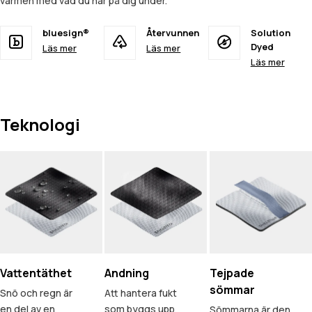
värmen med vad du har på dig under.
bluesign®
Återvunnen
Solution
Dyed
Läs mer
Läs mer
Läs mer
Teknologi
Vattentäthet
Andning
Tejpade
sömmar
Snö och regn är
Att hantera fukt
en del av en
som byggs upp
Sömmarna är den