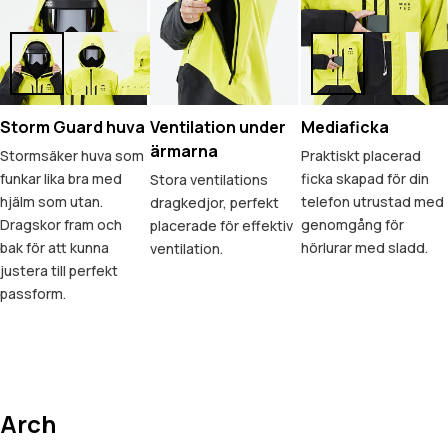
Storm Guard huva
Ventilation under
Mediaficka
ärmarna
Stormsäker huva som
Praktiskt placerad
funkar lika bra med
ficka skapad för din
Stora ventilations
hjälm som utan.
telefon utrustad med
dragkedjor, perfekt
Dragskor fram och
genomgång för
placerade för effektiv
bak för att kunna
hörlurar med sladd.
ventilation.
justera till perfekt
passform.
Arch