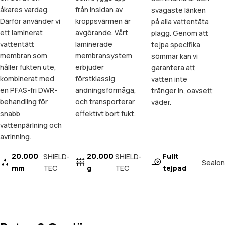
åkares vardag.
från insidan av
svagaste länken
Därför använder vi
kroppsvärmen är
på alla vattentäta
ett laminerat
avgörande. Vårt
plagg. Genom att
vattentätt
laminerade
tejpa specifika
membran som
membransystem
sömmar kan vi
håller fukten ute,
erbjuder
garantera att
kombinerat med
förstklassig
vatten inte
en PFAS-fri DWR-
andningsförmåga,
tränger in, oavsett
behandling för
och transporterar
väder.
snabb
effektivt bort fukt.
vattenpärlning och
avrinning.
20.000
20.000
Fullt
SHIELD-
SHIELD-
Sealon
mm
TEC
g
TEC
tejpad