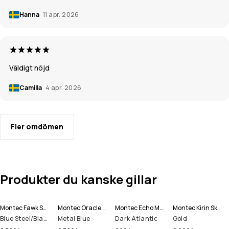
Hanna
11 apr. 2026
Väldigt nöjd
Camilla
4 apr. 2026
Fler omdömen
Produkter du kanske gillar
Montec Fawk Snowboardjacka Man
Montec Oracle Skidjacka Man
Montec Echo Mössa
Montec Kirin Skidbyxa Man
Blue Steel/Black
Metal Blue
Dark Atlantic
Gold