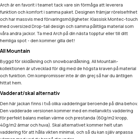
Arch är en favorit i teamet tack vare sin förmåga att leverera
funktion och komfort i samma paket. Designen främjar rörelsefrihet
och har massvis med förvaringsmöjligheter. Klassisk Montec-touch
med oversized Drop-tail design och samma pålitliga material som
våra andra jackor. Ta med Arch på din nästa topptur eller till ditt
hemliga spot - den kommer gilla det!
All Mountain
Byggd för skidåkning och snowboardåkning, All Mountain-
kollektionen är utvecklad för dig med de högsta kraven på material
och funktion. Om kompromisser inte är din grej så har du äntligen
hittat hem.
Vadderat/skal alternativ
Den här jackan finns i två olika vadderingar beroende på dina behov.
Den vadderade versionen kommer med en mellanvikts vaddering
för perfekt balans mellan värme och prestanda (60g/m2 kropp,
40g/m2 ärmar och huva). Skal alternativet kommer helt utan
vaddering för att hålla vikten minimal, och så du kan själv anpassa