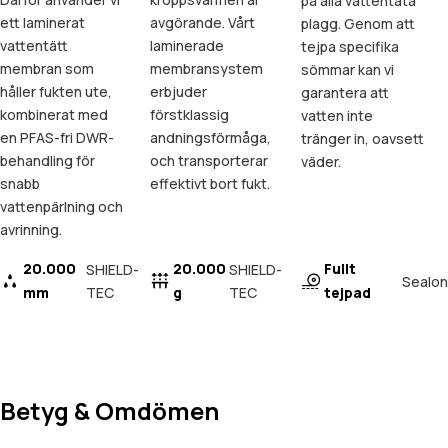
på alla vattentäta
ett laminerat
avgörande. Vårt
plagg. Genom att
vattentätt
laminerade
tejpa specifika
membran som
membransystem
sömmar kan vi
håller fukten ute,
erbjuder
garantera att
kombinerat med
förstklassig
vatten inte
en PFAS-fri DWR-
andningsförmåga,
tränger in, oavsett
behandling för
och transporterar
väder.
snabb
effektivt bort fukt.
vattenpärlning och
avrinning.
20.000
20.000
Fullt
SHIELD-
SHIELD-
Sealon
mm
TEC
g
TEC
tejpad
Betyg & Omdömen