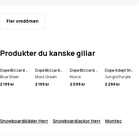
Fler omdömen
Produkter du kanske gillar
Dope Blizzard Full Zip Snowboardjacka Men
Dope Blizzard Full Zip Snowboardjacka Men
Dope Blizzard Snowboardjacka Men
Dope Adept Snowboardjacka Men
Blue Steel
Moss Green
Noice
Jungle Purple
2 199 kr
2 199 kr
2 099 kr
2 299 kr
Snowboardkläder Herr
Snowboardjackor Herr
Montec