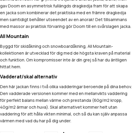
gav Doom en asymmetrisk fullängds dragkedja fram för att skapa
en jacka som kombinerar det praktiska med en främre dragkedja
men samtidigt behåller utseendet av en anorak! Det tillsammans
med massor av praktisk förvaring gör Doom till en svårslagen jacka.
All Mountain
Byggd för skidåkning och snowboardåkning, All Mountain-
kollektionen är utvecklad för dig med de högsta kraven på material
och funktion. Om kompromisser inte är din grej så har du äntligen
hittat hem.
Vadderat/skal alternativ
Den här jackan finns i två olika vadderingar beroende på dina behov.
Den vadderade versionen kommer med en mellanvikts vaddering
för perfekt balans mellan värme och prestanda (60g/m2 kropp,
40g/m2 ärmar och huva). Skal alternativet kommer helt utan
vaddering för att hålla vikten minimal, och så du kan själv anpassa
värmen med vad du har på dig under.