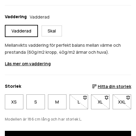
Vaddering
Vadderad
Vadderad
Skal
Mellanvikts vaddering för perfekt balans mellan värme och
prestanda (60g/m2 kropp, 40g/m2 ärmar och huva).
Läs mer om vaddering
Storlek
Hitta din storlek
XS
S
M
L
- Storlek L är inte tillgänglig.
XL
- Storlek XL är inte
XXL
- Storl
Modellen är 186 cm lång och har storlek L.