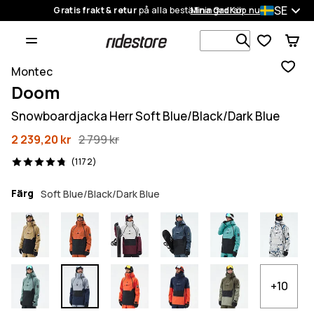
SE
Gratis frakt & retur
på alla beställningar
Mina Ordrar
Köp nu
Sök bland 1
Montec
Doom
Snowboardjacka Herr Soft Blue/Black/Dark Blue
2 239,20 kr
2 799 kr
1172 recensioner, 4.8/5
(1172)
Färg
Soft Blue/Black/Dark Blue
+10