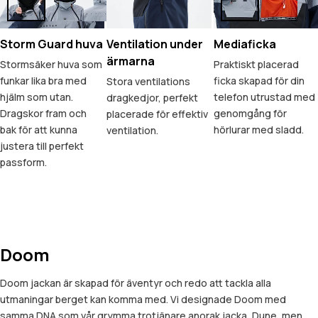
Storm Guard huva
Ventilation under
Mediaficka
ärmarna
Stormsäker huva som
Praktiskt placerad
funkar lika bra med
ficka skapad för din
Stora ventilations
hjälm som utan.
telefon utrustad med
dragkedjor, perfekt
Dragskor fram och
genomgång för
placerade för effektiv
bak för att kunna
hörlurar med sladd.
ventilation.
justera till perfekt
passform.
Doom
Doom jackan är skapad för äventyr och redo att tackla alla
utmaningar berget kan komma med. Vi designade Doom med
samma DNA som vår grymma trotjänare anorak jacka, Dune, men