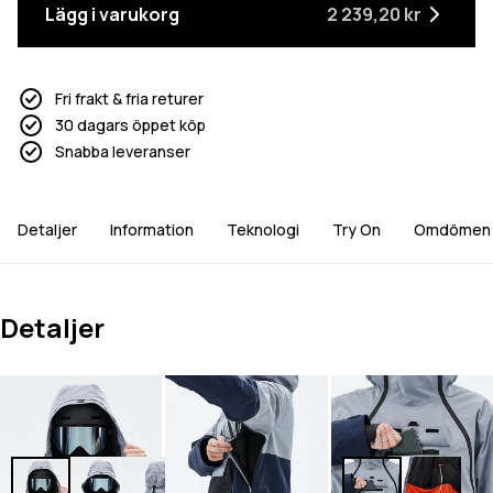
Lägg i varukorg
2 239,20 kr
Fri frakt & fria returer
30 dagars öppet köp
Snabba leveranser
Detaljer
Information
Teknologi
Try On
Omdömen
Detaljer