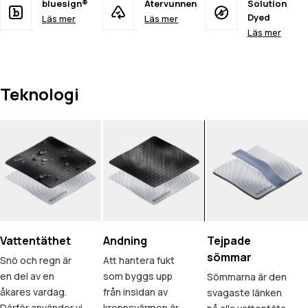
bluesign®
Återvunnen
Solution
Dyed
Läs mer
Läs mer
Läs mer
Teknologi
Vattentäthet
Andning
Tejpade
sömmar
Snö och regn är
Att hantera fukt
en del av en
som byggs upp
Sömmarna är den
åkares vardag.
från insidan av
svagaste länken
Därför använder vi
kroppsvärmen är