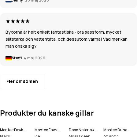
Jenny
28 maj 2026
Byxorna är helt enkelt fantastiska - bra passform, mycket
slitstarka och vattentäta, och dessutom varma! Vad mer kan
man önska sig?
Steffi
4 maj 2026
Fler omdömen
Produkter du kanske gillar
Montec Fawk W Snowboardbyxa Kvinna
Montec Fawk W Snowboardbyxa Kvinna
Dope Notorious B.I.B W Snowboardbyxa Kvinna
Montec Dune W Skidjacka Kvinna
Black
Ice
Moss Green
Atlantic