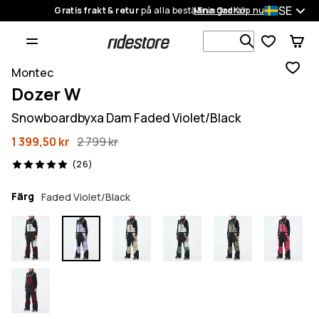
SE
Gratis frakt & retur
på alla beställningar
Mina Ordrar
Köp nu
Sök bland 1
Montec
Dozer W
Snowboardbyxa Dam Faded Violet/Black
1 399,50 kr
2 799 kr
26 recensioner, 5/5
(26)
Färg
Faded Violet/Black