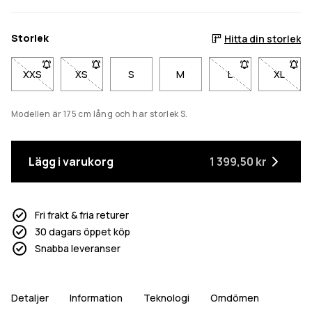
Storlek
Hitta din storlek
XXS
- Storlek XXS är inte tillgänglig. Klicka för att bli meddelad när 
XS
- Storlek XS är inte tillgänglig. Klicka för att bli med
S
M
L
- Storlek L är inte 
XL
- Storl
Modellen är 175 cm lång och har storlek S.
Lägg i varukorg
1 399,50 kr
Fri frakt & fria returer
30 dagars öppet köp
Snabba leveranser
Detaljer
Information
Teknologi
Omdömen