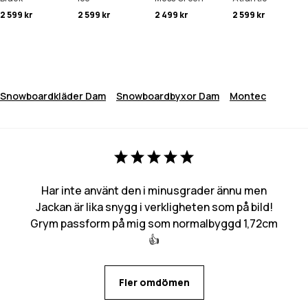
2 599 kr
2 599 kr
2 499 kr
2 599 kr
Snowboardkläder Dam
Snowboardbyxor Dam
Montec
Har inte använt den i minusgrader ännu men
Jackan är lika snygg i verkligheten som på bild!
Grym passform på mig som normalbyggd 1,72cm
👍
Fler omdömen