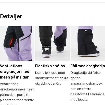
Detaljer
Ventilations
Elastiska snölås
Fåll med dragkedja
dragkedjor med
Non-slip mudd med
Dragkedja vid foten
mesh på insidan
snörkrok för att säkra
ger en
skydd mot snön.
anpassningsbar look
Ventilations
och en bättre
dragkedjor med mesh
passform tillsammans
på insidan, perfekt
med boots.
placerade för effektiv