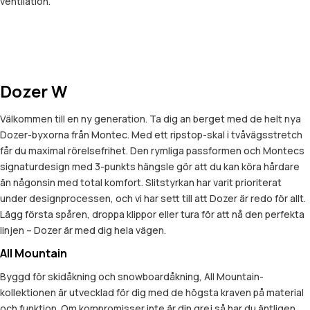
ventilation.
Dozer W
Välkommen till en ny generation. Ta dig an berget med de helt nya
Dozer-byxorna från Montec. Med ett ripstop-skal i tvåvägsstretch
får du maximal rörelsefrihet. Den rymliga passformen och Montecs
signaturdesign med 3-punkts hängsle gör att du kan köra hårdare
än någonsin med total komfort. Slitstyrkan har varit prioriterat
under designprocessen, och vi har sett till att Dozer är redo för allt.
Lägg första spåren, droppa klippor eller tura för att nå den perfekta
linjen – Dozer är med dig hela vägen.
All Mountain
Byggd för skidåkning och snowboardåkning, All Mountain-
kollektionen är utvecklad för dig med de högsta kraven på material
och funktion. Om kompromisser inte är din grej så har du äntligen