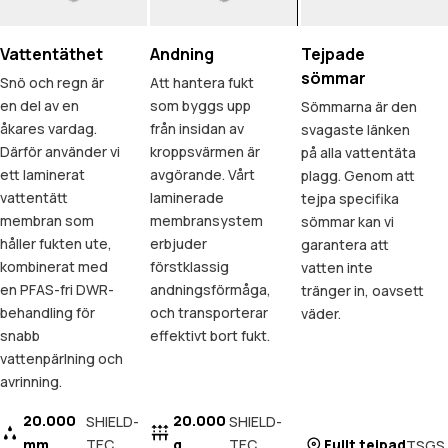
Vattentäthet
Andning
Tejpade
sömmar
Snö och regn är
Att hantera fukt
en del av en
som byggs upp
Sömmarna är den
åkares vardag.
från insidan av
svagaste länken
Därför använder vi
kroppsvärmen är
på alla vattentäta
ett laminerat
avgörande. Vårt
plagg. Genom att
vattentätt
laminerade
tejpa specifika
membran som
membransystem
sömmar kan vi
håller fukten ute,
erbjuder
garantera att
kombinerat med
förstklassig
vatten inte
en PFAS-fri DWR-
andningsförmåga,
tränger in, oavsett
behandling för
och transporterar
väder.
snabb
effektivt bort fukt.
vattenpärlning och
avrinning.
20.000
20.000
SHIELD-
SHIELD-
mm
TEC
g
TEC
Fullt tejpad
TSGS