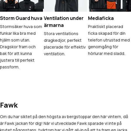
Storm Guard huva
Ventilation under
Mediaficka
ärmarna
Stormsäker huva som
Praktiskt placerad
funkar lika bra med
ficka skapad för din
Stora ventilations
hjälm som utan.
telefon utrustad med
dragkedjor, perfekt
Dragskor fram och
genomgång för
placerade för effektiv
bak för att kunna
hörlurar med sladd.
ventilation.
justera till perfekt
passform.
Fawk
Om du har siktet på den högsta av bergstoppar den här vintern, då
är Fawk jackan för dig! När vi utvecklade Fawk sparade vi inte på
krutet någonstans, tvärtom har vi gått all-in på att ta fram en jacka