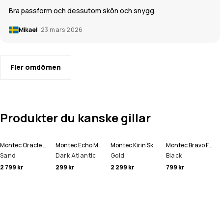
Bra passform och dessutom skön och snygg.
Mikael
23 mars 2026
Fler omdömen
Produkter du kanske gillar
Montec Oracle Skidjacka Man
Montec Echo Mössa
Montec Kirin Skidbyxa Man
Montec Bravo Fleecetröja Man
Sand
Dark Atlantic
Gold
Black
2 799 kr
299 kr
2 299 kr
799 kr