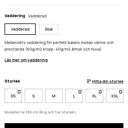
Vaddering
Vadderad
Vadderad
Skal
Mellanvikts vaddering för perfekt balans mellan värme och
prestanda (60g/m2 kropp, 40g/m2 ärmar och huva).
Läs mer om vaddering
Storlek
Hitta din storlek
XS
- Storlek XS är inte tillgänglig. Klicka för att bli meddelad när de
S
M
L
- Storlek L är inte tillgänglig.
XL
- Storlek XL är inte
XXL
- Storl
Modellen är 186 cm lång och har storlek L.