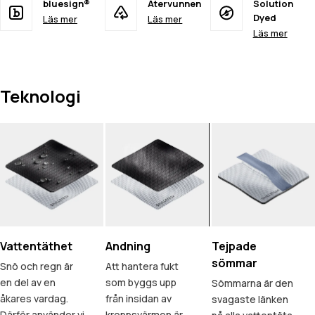
bluesign®
Återvunnen
Solution
Dyed
Läs mer
Läs mer
Läs mer
Teknologi
Vattentäthet
Andning
Tejpade
sömmar
Snö och regn är
Att hantera fukt
en del av en
som byggs upp
Sömmarna är den
åkares vardag.
från insidan av
svagaste länken
Därför använder vi
kroppsvärmen är