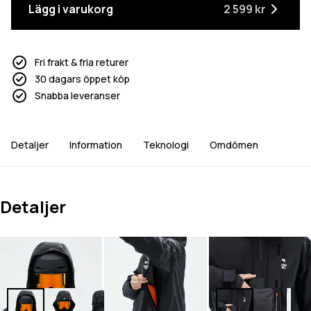
Lägg i varukorg
2 599 kr
Fri frakt & fria returer
30 dagars öppet köp
Snabba leveranser
Detaljer
Information
Teknologi
Omdömen
Detaljer