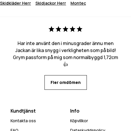
Skidkläder Herr
Skidjackor Herr
Montec
Har inte använt den i minusgrader ännu men
Jackan är lika snygg i verkligheten som på bild!
Grym passform på mig som normalbyggd 1,72cm
👍
Fler omdömen
Kundtjänst
Info
Kontakta oss
Köpvillkor
FAQ
Dataskyddspolicy