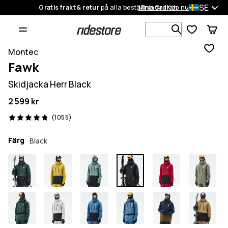
SE
Gratis frakt & retur
på alla beställningar
Mina Ordrar
Köp nu
Sök bland 1
Montec
Fawk
Skidjacka Herr Black
2 599 kr
1055 recensioner, 4.8/5
(1055)
Färg
Black