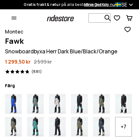
SE
Gratis frakt & retur
på alla beställningar
Mina Ordrar
Köp nu
Sök bland 1
Montec
Fawk
Snowboardbyxa Herr Dark Blue/Black/Orange
1 299,50 kr
2 599 kr
881 recensioner, 4.8/5
(881)
Färg
+7