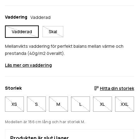
Vaddering
Vadderad
Vadderad
Skal
Mellanvikts vaddering för perfekt balans mellan värme och
prestanda (40g/m2 överallt).
Läs mer om vaddering
Storlek
Hitta din storlek
XS
S
M
L
XL
XXL
Modellen är 186 cm lång och har storlek M.
Produkten är slut i lager