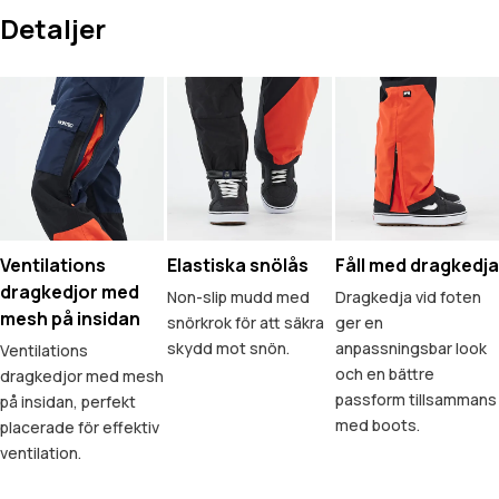
Detaljer
Ventilations
Elastiska snölås
Fåll med dragkedja
dragkedjor med
Non-slip mudd med
Dragkedja vid foten
mesh på insidan
snörkrok för att säkra
ger en
skydd mot snön.
anpassningsbar look
Ventilations
och en bättre
dragkedjor med mesh
passform tillsammans
på insidan, perfekt
med boots.
placerade för effektiv
ventilation.