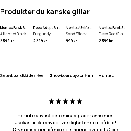
Produkter du kanske gillar
Montec Fawk Snowboardjacka Man
Dope Adept Snowboardjacka Man
Montec Uniform Fleecehood Man
Montec Fawk Snowboardjacka Man
Atlantic/Black
Burgundy
Sand/Black
Deep Red/Black
2 599 kr
2 299 kr
999 kr
2 599 kr
Snowboardkläder Herr
Snowboardbyxor Herr
Montec
Har inte använt den i minusgrader ännu men
Jackan är lika snygg i verkligheten som på bild!
Grym passform på mig som normalbyggd 1,72cm