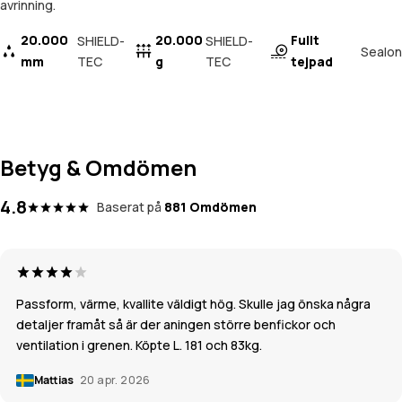
avrinning.
20.000
20.000
Fullt
SHIELD-
SHIELD-
Sealon
mm
TEC
g
TEC
tejpad
Betyg & Omdömen
4.8
Baserat på
881 Omdömen
Passform, värme, kvallite väldigt hög. Skulle jag önska några
detaljer framåt så är der aningen större benfickor och
ventilation i grenen. Köpte L. 181 och 83kg.
Mattias
20 apr. 2026