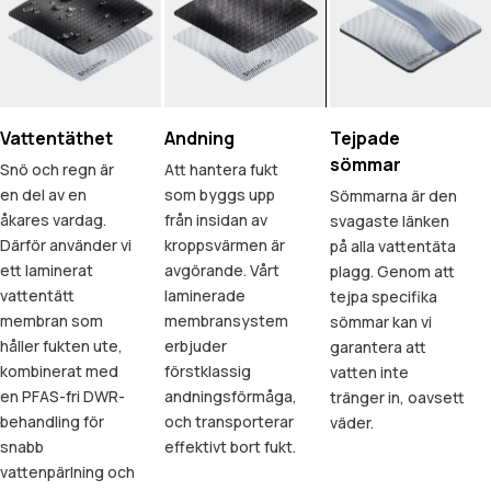
Vattentäthet
Andning
Tejpade
sömmar
Snö och regn är
Att hantera fukt
en del av en
som byggs upp
Sömmarna är den
åkares vardag.
från insidan av
svagaste länken
Därför använder vi
kroppsvärmen är
på alla vattentäta
ett laminerat
avgörande. Vårt
plagg. Genom att
vattentätt
laminerade
tejpa specifika
membran som
membransystem
sömmar kan vi
håller fukten ute,
erbjuder
garantera att
kombinerat med
förstklassig
vatten inte
en PFAS-fri DWR-
andningsförmåga,
tränger in, oavsett
behandling för
och transporterar
väder.
snabb
effektivt bort fukt.
vattenpärlning och