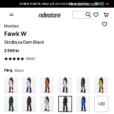
SE
Gratis frakt & retur
på alla beställningar
Mina Ordrar
Köp nu
Sök bland 1
Montec
Fawk W
Skidbyxa Dam Black
2 599 kr
862 recensioner, 4.8/5
(862)
Färg
Black
+20