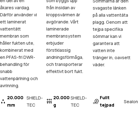
en del av en
som byggs upp
Sömmarna är den
åkares vardag.
från insidan av
svagaste länken
Därför använder vi
kroppsvärmen är
på alla vattentäta
ett laminerat
avgörande. Vårt
plagg. Genom att
vattentätt
laminerade
tejpa specifika
membran som
membransystem
sömmar kan vi
håller fukten ute,
erbjuder
garantera att
kombinerat med
förstklassig
vatten inte
en PFAS-fri DWR-
andningsförmåga,
tränger in, oavsett
behandling för
och transporterar
väder.
snabb
effektivt bort fukt.
vattenpärlning och
avrinning.
20.000
20.000
Fullt
SHIELD-
SHIELD-
Sealon
mm
TEC
g
TEC
tejpad