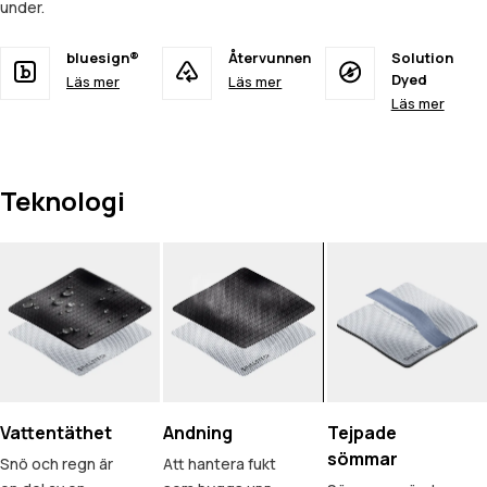
under.
bluesign®
Återvunnen
Solution
Dyed
Läs mer
Läs mer
Läs mer
Teknologi
Vattentäthet
Andning
Tejpade
sömmar
Snö och regn är
Att hantera fukt