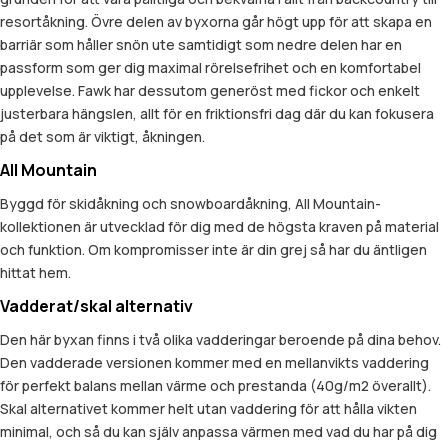
resortåkning. Övre delen av byxorna går högt upp för att skapa en
barriär som håller snön ute samtidigt som nedre delen har en
passform som ger dig maximal rörelsefrihet och en komfortabel
upplevelse. Fawk har dessutom generöst med fickor och enkelt
justerbara hängslen, allt för en friktionsfri dag där du kan fokusera
på det som är viktigt, åkningen.
All Mountain
Byggd för skidåkning och snowboardåkning, All Mountain-
kollektionen är utvecklad för dig med de högsta kraven på material
och funktion. Om kompromisser inte är din grej så har du äntligen
hittat hem.
Vadderat/skal alternativ
Den här byxan finns i två olika vadderingar beroende på dina behov.
Den vadderade versionen kommer med en mellanvikts vaddering
för perfekt balans mellan värme och prestanda (40g/m2 överallt).
Skal alternativet kommer helt utan vaddering för att hålla vikten
minimal, och så du kan själv anpassa värmen med vad du har på dig