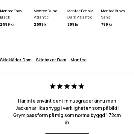
Montec Fawk W Snowboardbyxa Kvinna
Montec Dune W Skidjacka Kvinna
Montec Echo Mössa
Montec Bravo W Fleecetröja Kvinna
Black
Atlantic
Dark Atlantic
Sand
2 599 kr
2 599 kr
299 kr
799 kr
Skidkläder Dam
Skidbyxor Dam
Montec
Har inte använt den i minusgrader ännu men
Jackan är lika snygg i verkligheten som på bild!
Grym passform på mig som normalbyggd 1,72cm
👍