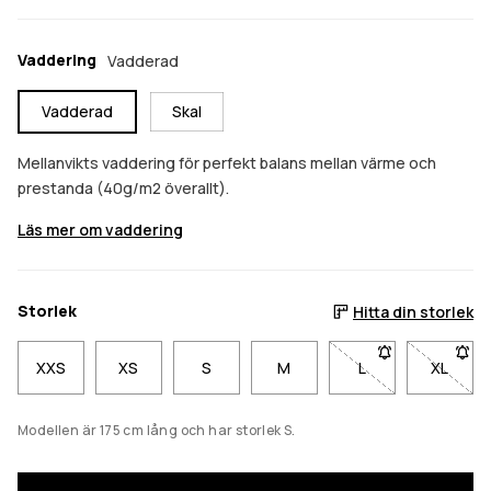
Vaddering
Vadderad
Vadderad
Skal
Mellanvikts vaddering för perfekt balans mellan värme och
prestanda (40g/m2 överallt).
Läs mer om vaddering
Storlek
Hitta din storlek
XXS
XS
S
M
L
- Storlek L är inte 
XL
- Storl
Modellen är 175 cm lång och har storlek S.