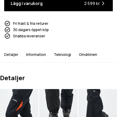
Lägg i varukorg
2 599 kr
Fri frakt & fria returer
30 dagars öppet köp
Snabba leveranser
Detaljer
Information
Teknologi
Omdömen
Detaljer