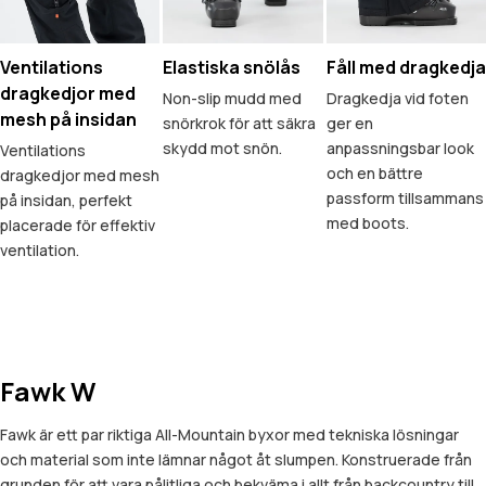
Ventilations
Elastiska snölås
Fåll med dragkedja
dragkedjor med
Non-slip mudd med
Dragkedja vid foten
mesh på insidan
snörkrok för att säkra
ger en
skydd mot snön.
anpassningsbar look
Ventilations
och en bättre
dragkedjor med mesh
passform tillsammans
på insidan, perfekt
med boots.
placerade för effektiv
ventilation.
Fawk W
Fawk är ett par riktiga All-Mountain byxor med tekniska lösningar
och material som inte lämnar något åt slumpen. Konstruerade från
grunden för att vara pålitliga och bekväma i allt från backcountry till