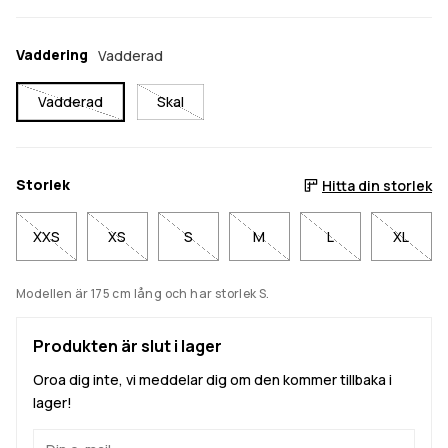
Vaddering
Vadderad
Vadderad
Skal
Storlek
Hitta din storlek
XXS
XS
S
M
L
XL
Modellen är 175 cm lång och har storlek S.
Produkten är slut i lager
Oroa dig inte, vi meddelar dig om den kommer tillbaka i
lager!