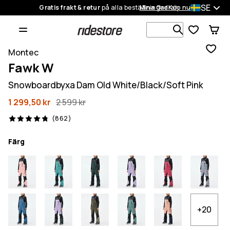
SE
Gratis frakt & retur
på alla beställningar
Mina Ordrar
Köp nu
Sök bland 1
Montec
Fawk W
Snowboardbyxa Dam Old White/Black/Soft Pink
1 299,50 kr
2 599 kr
862 recensioner, 4.8/5
(862)
Färg
+20