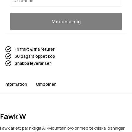
Ja, jag vill gå med
Meddela mig
Fri frakt & fria returer
30 dagars öppet köp
Snabba leveranser
Information
Omdömen
Fawk W
Fawk är ett par riktiga All-Mountain byxor med tekniska lösningar