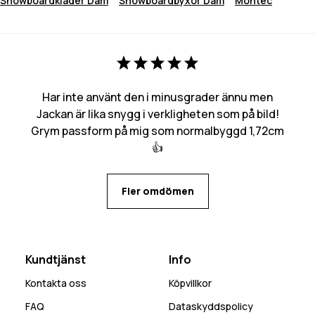
Snowboardkläder Dam
Snowboardbyxor Dam
Montec
Har inte använt den i minusgrader ännu men
Jackan är lika snygg i verkligheten som på bild!
Grym passform på mig som normalbyggd 1,72cm
👍
Fler omdömen
Kundtjänst
Info
Kontakta oss
Köpvillkor
FAQ
Dataskyddspolicy