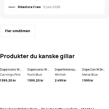
Ridestore Crew
11 juni 2026
Fler omdömen
Produkter du kanske gillar
Dope Iconic W Snowboardbyxa Women
Dope Iconic W Snowboardbyxa Women
Dope Notorious B.I.B W Snowboardbyxa Women
Dope Con W Snowboardbyxa Women
Carvings Pink
Punk Blue
Whitish
Metal Blue
1 599,20 kr
1 599,20 kr
2 499 kr
1 999 kr