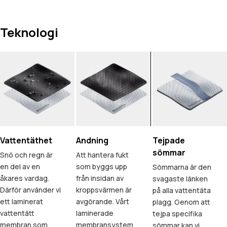
Teknologi
Vattentäthet
Andning
Tejpade
sömmar
Snö och regn är
Att hantera fukt
en del av en
som byggs upp
Sömmarna är den
åkares vardag.
från insidan av
svagaste länken
Därför använder vi
kroppsvärmen är
på alla vattentäta
ett laminerat
avgörande. Vårt
plagg. Genom att
vattentätt
laminerade
tejpa specifika
membran som
membransystem
sömmar kan vi