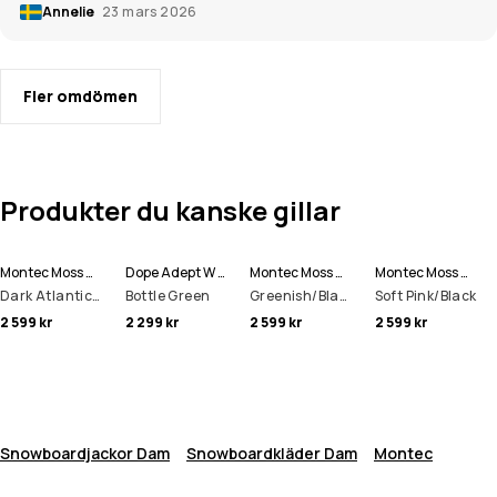
Annelie
23 mars 2026
Fler omdömen
Produkter du kanske gillar
Montec Moss W Snowboardjacka Kvinna
Dope Adept W Snowboardjacka Kvinna
Montec Moss W Snowboardjacka Kvinna
Montec Moss W Snowboardjacka Kvinna
Dark Atlantic/Black
Bottle Green
Greenish/Black
Soft Pink/Black
2 599 kr
2 299 kr
2 599 kr
2 599 kr
Snowboardjackor Dam
Snowboardkläder Dam
Montec