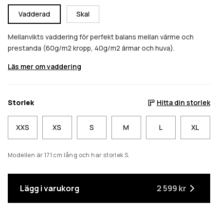
Vadderad
Skal
Mellanvikts vaddering för perfekt balans mellan värme och
prestanda (60g/m2 kropp, 40g/m2 ärmar och huva).
Läs mer om vaddering
Storlek
Hitta din storlek
XXS
XS
S
M
L
XL
Modellen är 171 cm lång och har storlek S.
Lägg i varukorg
2 599 kr