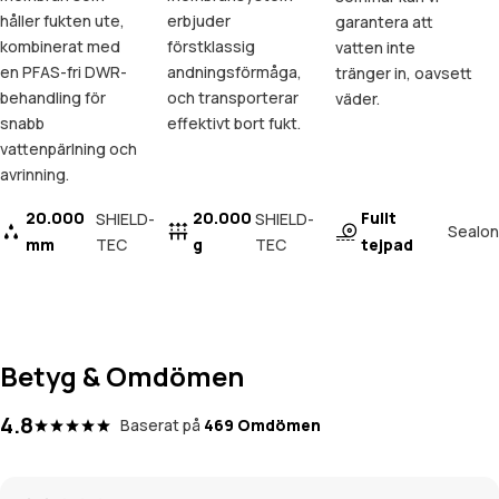
håller fukten ute,
erbjuder
garantera att
kombinerat med
förstklassig
vatten inte
en PFAS-fri DWR-
andningsförmåga,
tränger in, oavsett
behandling för
och transporterar
väder.
snabb
effektivt bort fukt.
vattenpärlning och
avrinning.
20.000
20.000
Fullt
SHIELD-
SHIELD-
Sealon
mm
TEC
g
TEC
tejpad
Betyg & Omdömen
4.8
Baserat på
469 Omdömen