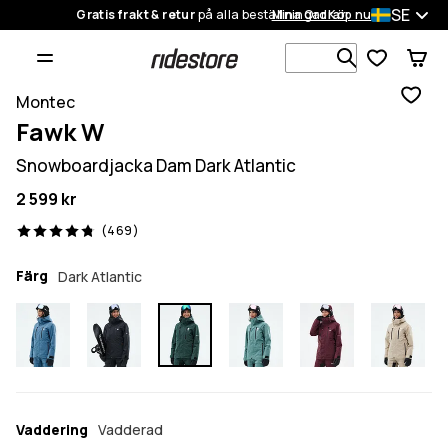
SE
Gratis frakt & retur
på alla beställningar
Mina Ordrar
Köp nu
Sök bland 1
Montec
Fawk W
Snowboardjacka Dam Dark Atlantic
2 599 kr
469 recensioner, 4.8/5
(469)
Färg
Dark Atlantic
Vaddering
Vadderad