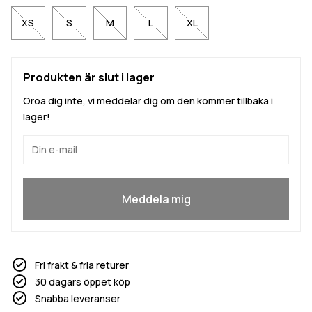
XS
S
M
L
XL
Produkten är slut i lager
Oroa dig inte, vi meddelar dig om den kommer tillbaka i
lager!
Ja, jag vill gå med
Meddela mig
Fri frakt & fria returer
30 dagars öppet köp
Snabba leveranser