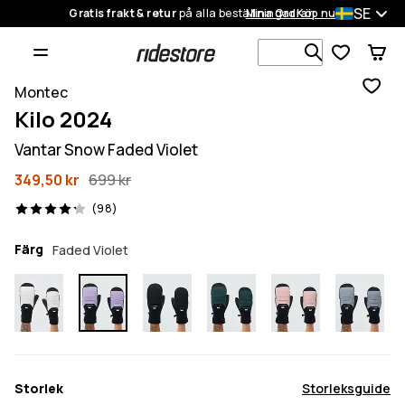
SE
Gratis frakt & retur
på alla beställningar
Mina Ordrar
Köp nu
Sök bland 1
Montec
Kilo 2024
Vantar Snow Faded Violet
349,50 kr
699 kr
98 recensioner, 4.2/5
(98)
Färg
Faded Violet
Storlek
Storleksguide