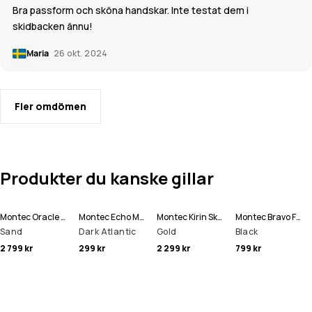
Bra passform och sköna handskar. Inte testat dem i
skidbacken ännu!
Maria
26 okt. 2024
Fler omdömen
Produkter du kanske gillar
Montec Oracle Skidjacka Man
Montec Echo Mössa
Montec Kirin Skidbyxa Man
Montec Bravo Fleecetröja Man
Sand
Dark Atlantic
Gold
Black
2 799 kr
299 kr
2 299 kr
799 kr