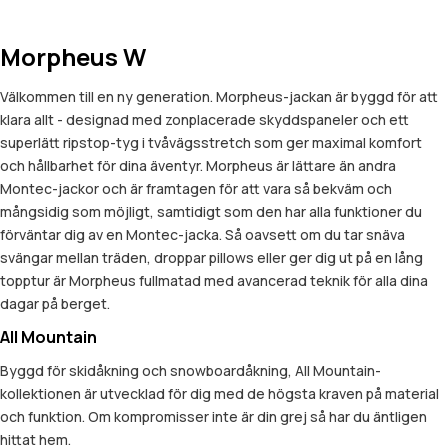
Morpheus W
Välkommen till en ny generation. Morpheus-jackan är byggd för att
klara allt - designad med zonplacerade skyddspaneler och ett
superlätt ripstop-tyg i tvåvägsstretch som ger maximal komfort
och hållbarhet för dina äventyr. Morpheus är lättare än andra
Montec-jackor och är framtagen för att vara så bekväm och
mångsidig som möjligt, samtidigt som den har alla funktioner du
förväntar dig av en Montec-jacka. Så oavsett om du tar snäva
svängar mellan träden, droppar pillows eller ger dig ut på en lång
topptur är Morpheus fullmatad med avancerad teknik för alla dina
dagar på berget.
All Mountain
Byggd för skidåkning och snowboardåkning, All Mountain-
kollektionen är utvecklad för dig med de högsta kraven på material
och funktion. Om kompromisser inte är din grej så har du äntligen
hittat hem.