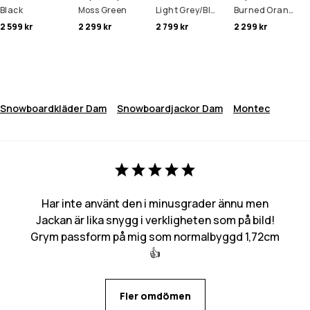
Black
Moss Green
Light Grey/Black/Atlantic
Burned Orange
2 599 kr
2 299 kr
2 799 kr
2 299 kr
Snowboardkläder Dam
Snowboardjackor Dam
Montec
Har inte använt den i minusgrader ännu men
Jackan är lika snygg i verkligheten som på bild!
Grym passform på mig som normalbyggd 1,72cm
👍
Fler omdömen