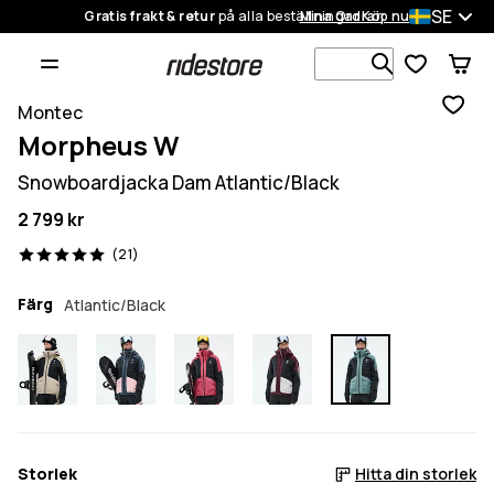
SE
Gratis frakt & retur
på alla beställningar
Mina Ordrar
Köp nu
Sök bland 1
Montec
Morpheus W
Snowboardjacka Dam Atlantic/Black
2 799 kr
21 recensioner, 5/5
(21)
Färg
Atlantic/Black
Storlek
Hitta din storlek