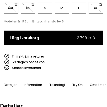
XXS
- Storlek XXS är inte tillgänglig. Klicka för att bli meddelad när 
XS
- Storlek XS är inte tillgänglig. Klicka för att bli med
S
M
L
XL
- Storl
Modellen är 175 cm lång och har storlek S.
Lägg i varukorg
2 799 kr
Fri frakt & fria returer
30 dagars öppet köp
Snabba leveranser
Detaljer
Information
Teknologi
Try On
Omdömen
Detaljer