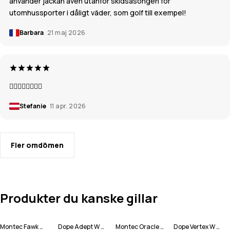
använder jackan även utanför skidsäsongen för
utomhussporter i dåligt väder, som golf till exempel!
Barbara
21 maj 2026
👍🏼👍🏼👍🏼👍🏼
Stefanie
11 apr. 2026
Fler omdömen
Produkter du kanske gillar
Montec Fawk W Snowboardbyxa Kvinna
Dope Adept W Snowboardjacka Kvinna
Montec Oracle W Snowboardjacka Kvinna
Dope Vertex W Snowboardjacka Kvinna