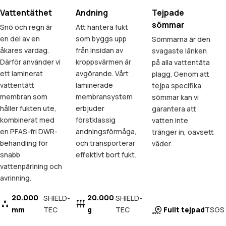
Vattentäthet
Andning
Tejpade
sömmar
Snö och regn är
Att hantera fukt
en del av en
som byggs upp
Sömmarna är den
åkares vardag.
från insidan av
svagaste länken
Därför använder vi
kroppsvärmen är
på alla vattentäta
ett laminerat
avgörande. Vårt
plagg. Genom att
vattentätt
laminerade
tejpa specifika
membran som
membransystem
sömmar kan vi
håller fukten ute,
erbjuder
garantera att
kombinerat med
förstklassig
vatten inte
en PFAS-fri DWR-
andningsförmåga,
tränger in, oavsett
behandling för
och transporterar
väder.
snabb
effektivt bort fukt.
vattenpärlning och
avrinning.
20.000
20.000
SHIELD-
SHIELD-
mm
TEC
g
TEC
Fullt tejpad
TSGS