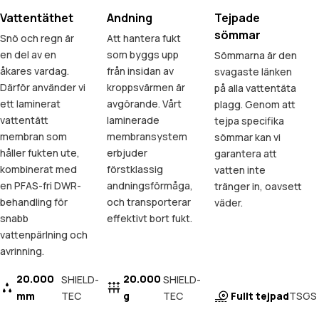
Vattentäthet
Andning
Tejpade
sömmar
Snö och regn är
Att hantera fukt
en del av en
som byggs upp
Sömmarna är den
åkares vardag.
från insidan av
svagaste länken
Därför använder vi
kroppsvärmen är
på alla vattentäta
ett laminerat
avgörande. Vårt
plagg. Genom att
vattentätt
laminerade
tejpa specifika
membran som
membransystem
sömmar kan vi
håller fukten ute,
erbjuder
garantera att
kombinerat med
förstklassig
vatten inte
en PFAS-fri DWR-
andningsförmåga,
tränger in, oavsett
behandling för
och transporterar
väder.
snabb
effektivt bort fukt.
vattenpärlning och
avrinning.
20.000
20.000
SHIELD-
SHIELD-
mm
TEC
g
TEC
Fullt tejpad
TSGS