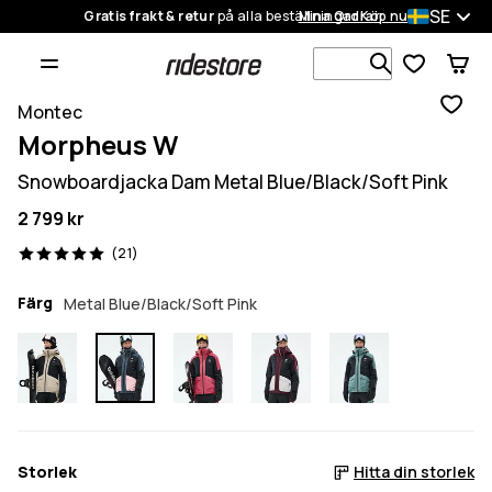
SE
Gratis frakt & retur
på alla beställningar
Mina Ordrar
Köp nu
Sök bland 1
Montec
Morpheus W
Snowboardjacka Dam Metal Blue/Black/Soft Pink
2 799 kr
21 recensioner, 5/5
(21)
Färg
Metal Blue/Black/Soft Pink
Storlek
Hitta din storlek