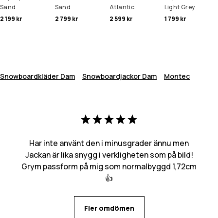
Sand
Sand
Atlantic
Light Grey
2 199 kr
2 799 kr
2 599 kr
1 799 kr
Snowboardkläder Dam
Snowboardjackor Dam
Montec
Har inte använt den i minusgrader ännu men
Jackan är lika snygg i verkligheten som på bild!
Grym passform på mig som normalbyggd 1,72cm
👍
Fler omdömen