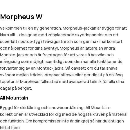
Morpheus W
Välkommen till en ny generation. Morpheus-jackan är byggd för att
klara allt - designad med zonplacerade skyddspaneler och ett
superlätt ripstop-tyg i tvåvägsstretch som ger maximal komfort
och hållbarhet för dina äventyr. Morpheus är lättare än andra
Montec-jackor och är framtagen för att vara så bekväm och
mångsidig som möjligt, samtidigt som den har alla funktioner du
förväntar dig av en Montec-jacka. Så oavsett om du tar snäva
svängar mellan träden, droppar pillows eller ger dig ut på en lång
topptur är Morpheus fullmatad med avancerad teknik för alla dina
dagar på berget.
All Mountain
Byggd för skidåkning och snowboardåkning, All Mountain-
kollektionen är utvecklad för dig med de högsta kraven på material
och funktion. Om kompromisser inte är din grej så har du äntligen
hittat hem.