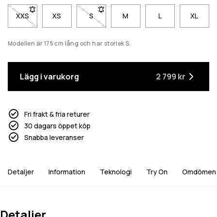
XXS
- Storlek XXS är inte tillgänglig. Klicka för att bli meddelad när 
XS
S
- Storlek S är inte tillgänglig. Klicka för 
M
L
XL
Modellen är 175 cm lång och har storlek S.
Lägg i varukorg
2 799 kr
Fri frakt & fria returer
30 dagars öppet köp
Snabba leveranser
Detaljer
Information
Teknologi
Try On
Omdömen
Detaljer