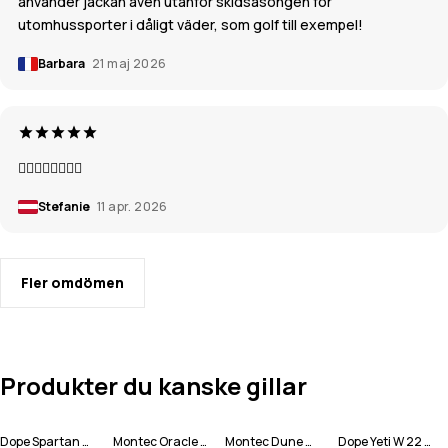
använder jackan även utanför skidsäsongen för
utomhussporter i dåligt väder, som golf till exempel!
Barbara
21 maj 2026
👍🏼👍🏼👍🏼👍🏼
Stefanie
11 apr. 2026
Fler omdömen
Produkter du kanske gillar
Dope Spartan W Snowboardjacka Kvinna
Montec Oracle W Snowboardjacka Kvinna
Montec Dune W Snowboardjacka Kvinna
Dope Yeti W 22 Snowboardjacka Kvinna