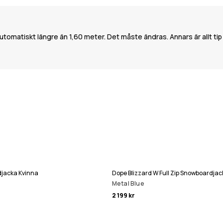
automatiskt längre än 1,60 meter. Det måste ändras. Annars är allt tip
djacka Kvinna
Dope Blizzard W Full Zip Snowboardjac
Metal Blue
2 199 kr