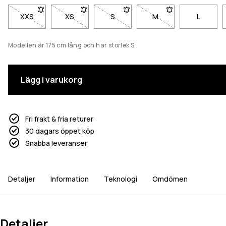
XXS
- Storlek XXS är inte tillgänglig. Klicka för att bli meddelad när
XS
- Storlek XS är inte tillgänglig. Klicka för att bli
S
- Storlek S är inte tillgänglig. Klick
M
- Storlek M är inte til
L
Modellen är 175 cm lång och har storlek S.
Lägg i varukorg
Fri frakt & fria returer
30 dagars öppet köp
Snabba leveranser
Detaljer
Information
Teknologi
Omdömen
Detaljer