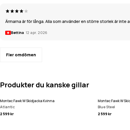
Ärmarna är för långa. Alla som använder en större storlek är inte 
Bettina
12 apr. 2026
Fler omdömen
Produkter du kanske gillar
Montec Fawk W Skidjacka Kvinna
Montec Fawk W Ski
Atlantic
Blue Steel
2 599 kr
2 599 kr