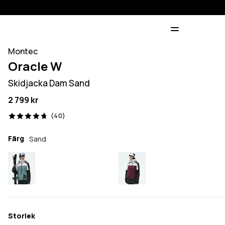
Montec
Oracle W
Skidjacka Dam Sand
2 799 kr
40 recensioner, 4.7/5
(40)
Färg
Sand
Storlek