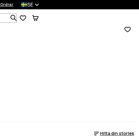
SE
 Ordrar
Sök bland 1 000+ produkter
Hitta din storlek