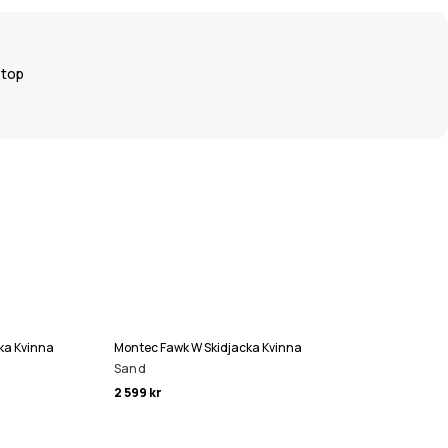
 top
ka Kvinna
Montec Fawk W Skidjacka Kvinna
Sand
2 599 kr