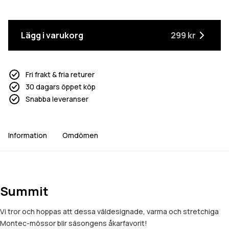
Lägg i varukorg
299 kr
Fri frakt & fria returer
30 dagars öppet köp
Snabba leveranser
Information
Omdömen
Summit
Vi tror och hoppas att dessa väldesignade, varma och stretchiga
Montec-mössor blir säsongens åkarfavorit!