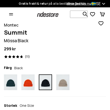
SE
Gratis frakt & retur
på alla beställningar
Mina Ordrar
Köp nu
Sök bland 1
Montec
Summit
Mössa Black
299 kr
11 recensioner, 4.7/5
(11)
Färg
Black
Storlek
One Size