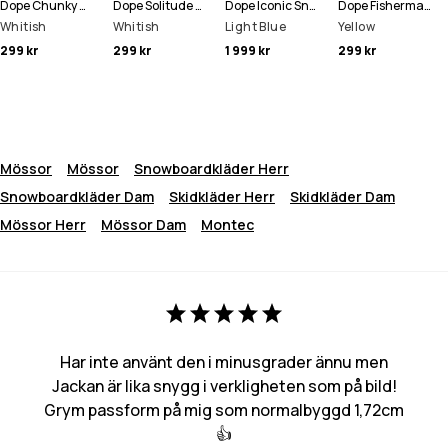
Dope Chunky Mössa
Dope Solitude Mössa
Dope Iconic Snowboardbyxa Man
Dope Fisherman Mössa
Whitish
Whitish
Light Blue
Yellow
299 kr
299 kr
1 999 kr
299 kr
Mössor
Mössor
Snowboardkläder Herr
Snowboardkläder Dam
Skidkläder Herr
Skidkläder Dam
Mössor Herr
Mössor Dam
Montec
Har inte använt den i minusgrader ännu men
Jackan är lika snygg i verkligheten som på bild!
Grym passform på mig som normalbyggd 1,72cm
👍