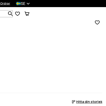
SE
 Ordrar
Sök bland 1 000+ produkter
Hitta din storlek