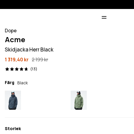
Dope
Acme
Skidjacka Herr Black
1 319,40 kr
2 199 kr
13 recensioner, 4.7/5
(13)
Färg
Black
Storlek