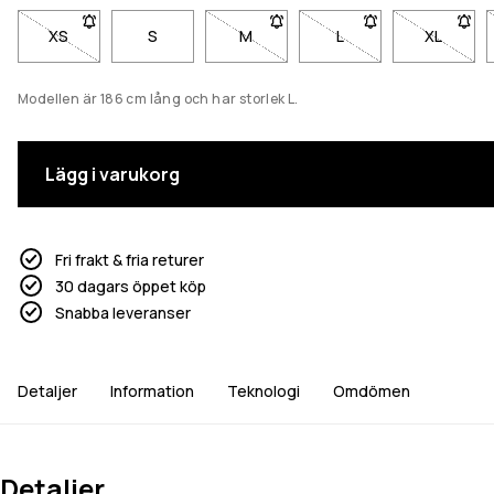
XS
- Storlek XS är inte tillgänglig. Klicka för att bli meddelad när 
S
M
- Storlek M är inte tillgänglig. Klick
L
- Storlek L är inte til
XL
- Storlek
Modellen är 186 cm lång och har storlek L.
Lägg i varukorg
Fri frakt & fria returer
30 dagars öppet köp
Snabba leveranser
Detaljer
Information
Teknologi
Omdömen
Detaljer