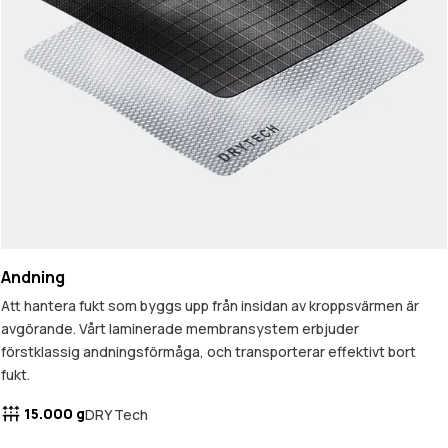
Andning
Att hantera fukt som byggs upp från insidan av kroppsvärmen är
avgörande. Vårt laminerade membransystem erbjuder
förstklassig andningsförmåga, och transporterar effektivt bort
fukt.
15.000 g
DRY Tech