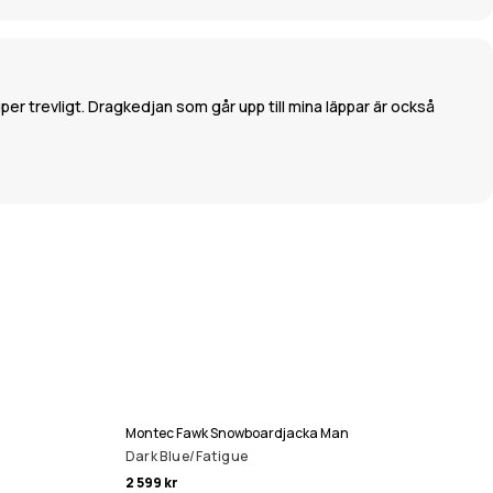
uper trevligt. Dragkedjan som går upp till mina läppar är också
Montec Fawk Snowboardjacka Man
Dark Blue/Fatigue
2 599 kr