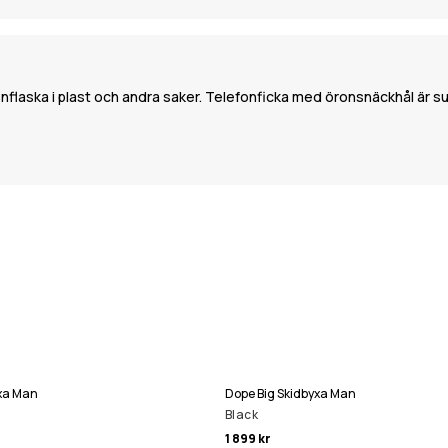
vattenflaska i plast och andra saker. Telefonficka med öronsnäckhål är s
yxa Man
Dope Big Skidbyxa Man
Black
1 899 kr