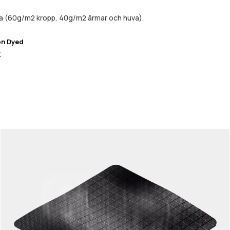
da (60g/m2 kropp, 40g/m2 ärmar och huva).
on Dyed
r