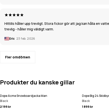
Hittills håller upp trevligt. Stora fickor gör att jag kan hålla en 
trevlig - håller mig väldigt varm.
Eric
23 feb. 2026
Fler omdömen
Produkter du kanske gillar
Dope Acme Snowboardjacka Man
Dope Big 24 Skidb
Black
Black
2 199 kr
1 899 kr