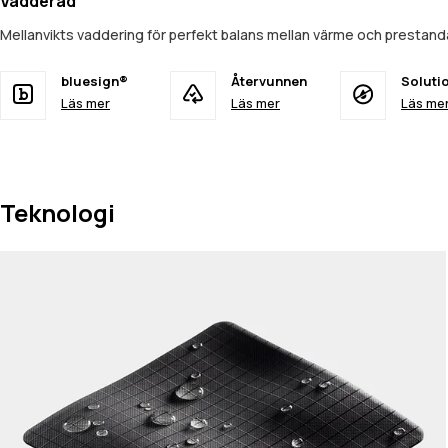
Vadderad
Mellanvikts vaddering för perfekt balans mellan värme och prestan
bluesign®
Återvunnen
Soluti
Läs mer
Läs mer
Läs me
Teknologi