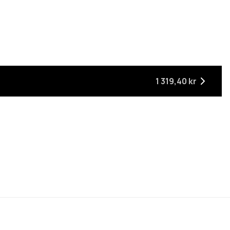
ager
 är tillbaka i lager
1 319,40 kr