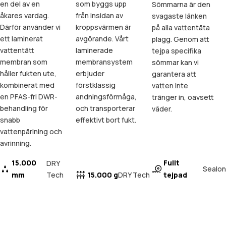
en del av en
som byggs upp
Sömmarna är den
åkares vardag.
från insidan av
svagaste länken
Därför använder vi
kroppsvärmen är
på alla vattentäta
ett laminerat
avgörande. Vårt
plagg. Genom att
vattentätt
laminerade
tejpa specifika
membran som
membransystem
sömmar kan vi
håller fukten ute,
erbjuder
garantera att
kombinerat med
förstklassig
vatten inte
en PFAS-fri DWR-
andningsförmåga,
tränger in, oavsett
behandling för
och transporterar
väder.
snabb
effektivt bort fukt.
vattenpärlning och
avrinning.
15.000
Fullt
DRY
Sealon
mm
Tech
15.000 g
tejpad
DRY Tech