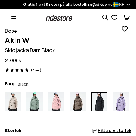
SE
Gratis frakt & retur
på alla beställningar
Mina Ordrar
Köp nu
Sök bland 1
Dope
Akin W
Skidjacka Dam Black
2 799 kr
334 recensioner, 4.9/5
(334)
Färg
Black
Storlek
Hitta din storlek