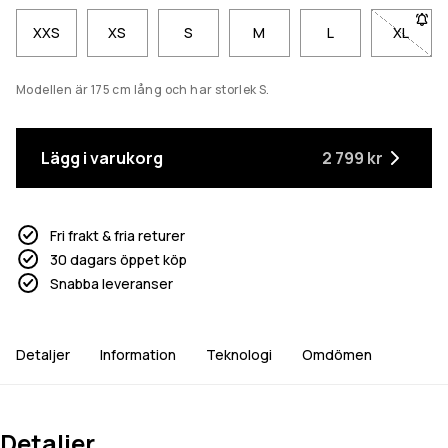
XXS
XS
S
M
L
XL
- Storl
Modellen är 175 cm lång och har storlek S.
Lägg i varukorg
2 799 kr
Fri frakt & fria returer
30 dagars öppet köp
Snabba leveranser
Detaljer
Information
Teknologi
Omdömen
Detaljer