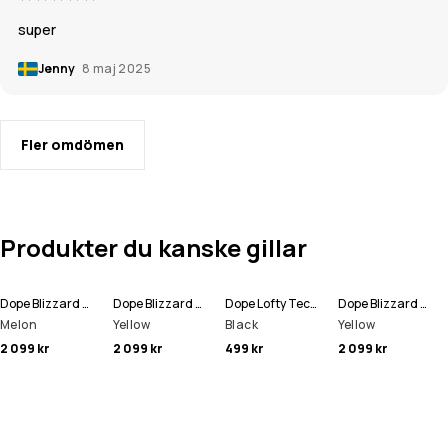
super
Jenny
8 maj 2025
Fler omdömen
Produkter du kanske gillar
Dope Blizzard W Skidjacka Kvinna
Dope Blizzard W Skidjacka Kvinna
Dope Lofty Tech Leggings Kvinna
Dope Blizzard W Snowboardjacka Kvinna
Melon
Yellow
Black
Yellow
2 099 kr
2 099 kr
499 kr
2 099 kr