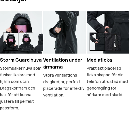
Storm Guard huva
Ventilation under
Mediaficka
ärmarna
Stormsäker huva som
Praktiskt placerad
funkar lika bra med
ficka skapad för din
Stora ventilations
hjälm som utan.
telefon utrustad med
dragkedjor, perfekt
Dragskor fram och
genomgång för
placerade för effektiv
bak för att kunna
hörlurar med sladd.
ventilation.
justera till perfekt
passform.