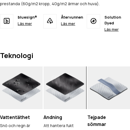
prestanda (60g/m2 kropp, 40g/m2 ärmar och huva).
bluesign®
Återvunnen
Solution
Dyed
Läs mer
Läs mer
Läs mer
Teknologi
Vattentäthet
Andning
Tejpade
sömmar
Snö och regn är
Att hantera fukt