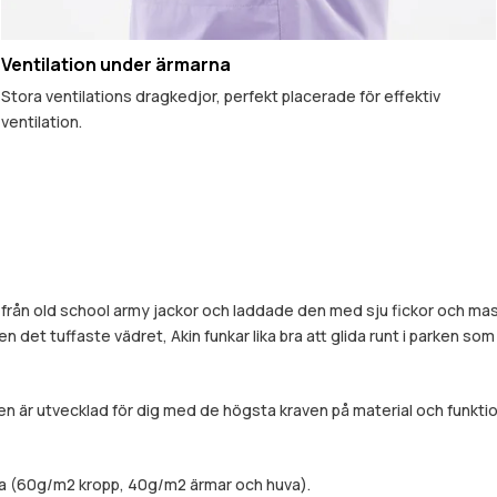
Ventilation under ärmarna
Stora ventilations dragkedjor, perfekt placerade för effektiv
ventilation.
tion från old school army jackor och laddade den med sju fickor och m
ven det tuffaste vädret, Akin funkar lika bra att glida runt i parken so
 är utvecklad för dig med de högsta kraven på material och funktion
da (60g/m2 kropp, 40g/m2 ärmar och huva).