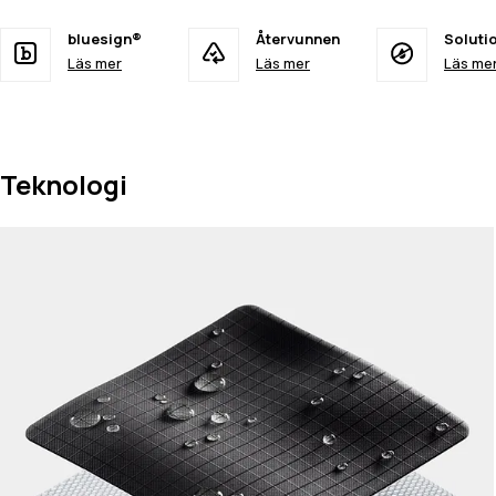
bluesign®
Återvunnen
Soluti
Läs mer
Läs mer
Läs me
Teknologi