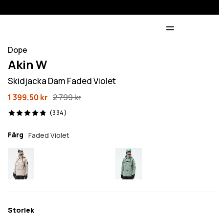
Dope
Akin W
Skidjacka Dam Faded Violet
1 399,50 kr
2 799 kr
334 recensioner, 4.9/5
(334)
Färg
Faded Violet
Storlek