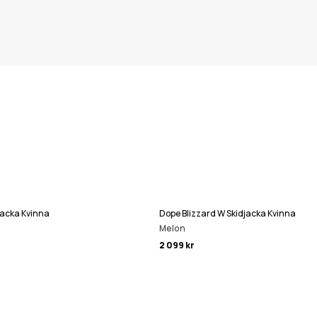
jacka Kvinna
Dope Blizzard W Skidjacka Kvinna
Melon
2 099 kr