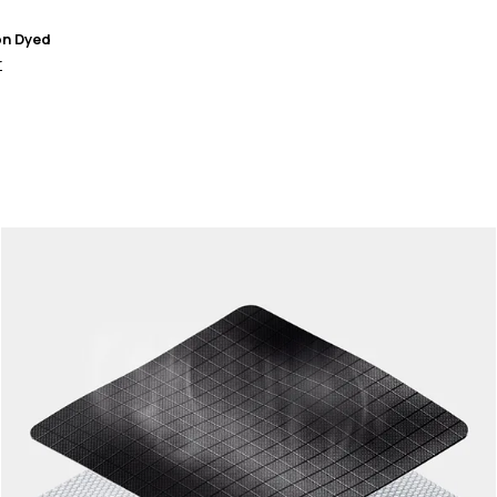
on Dyed
r