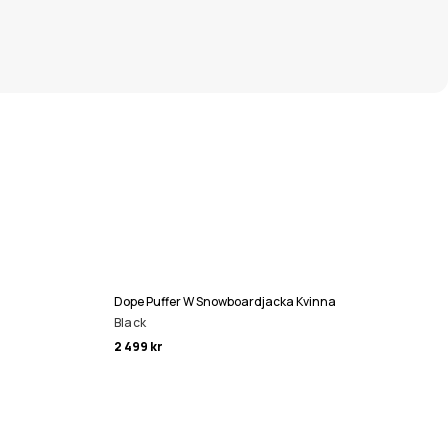
Dope Puffer W Snowboardjacka Kvinna
Black
2 499 kr