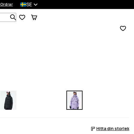
SE
 Ordrar
Sök bland 1 000+ produkter
Hitta din storlek