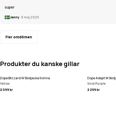
super
Jenny
8 maj 2025
Fler omdömen
Produkter du kanske gillar
Dope Blizzard W Skidjacka Kvinna
Dope Adept W Skid
Yellow
Vivid Purple
2 099 kr
2 299 kr