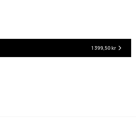
ger
är tillbaka i lager
1 399,50 kr