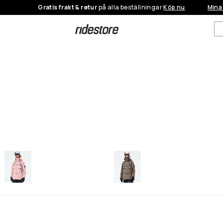
Gratis frakt & retur
på alla beställningar
Köp nu
Mina