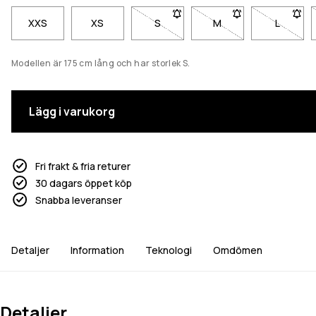
XXS
XS
S
- Storlek S är inte tillgänglig. Klick
M
- Storlek M är inte til
L
- Storlek
Modellen är 175 cm lång och har storlek S.
Lägg i varukorg
Fri frakt & fria returer
30 dagars öppet köp
Snabba leveranser
Detaljer
Information
Teknologi
Omdömen
Detaljer