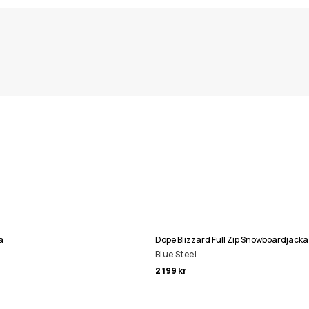
a
Dope Blizzard Full Zip Snowboardjack
Blue Steel
2 199 kr