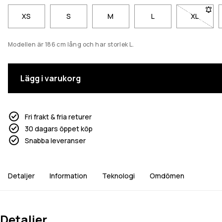
XS
S
M
L
XL
- Storlek
Modellen är 186 cm lång och har storlek L.
Lägg i varukorg
Fri frakt & fria returer
30 dagars öppet köp
Snabba leveranser
Detaljer
Information
Teknologi
Omdömen
Detaljer