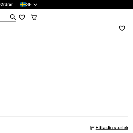
SE
 Ordrar
Sök bland 1 000+ produkter
Hitta din storlek