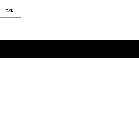
 XL är inte tillgänglig. Klicka för att bli meddelad när den är tillbaka i l
XXL