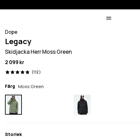
Dope
Legacy
Skidjacka Herr Moss Green
2 099 kr
112 recensioner, 4.9/5
(112)
Färg
Moss Green
Storlek