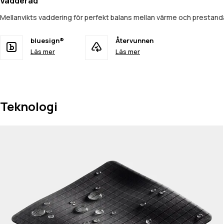
Vadderad
Mellanvikts vaddering för perfekt balans mellan värme och prestan
bluesign®
Återvunnen
Läs mer
Läs mer
Teknologi