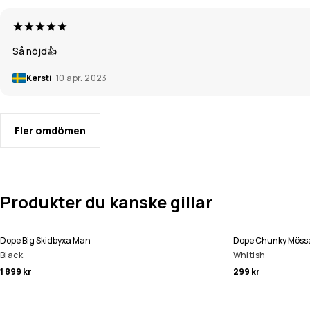
Så nöjd👍
Kersti
10 apr. 2023
Fler omdömen
Produkter du kanske gillar
Dope Big Skidbyxa Man
Dope Chunky Möss
Black
Whitish
1 899 kr
299 kr