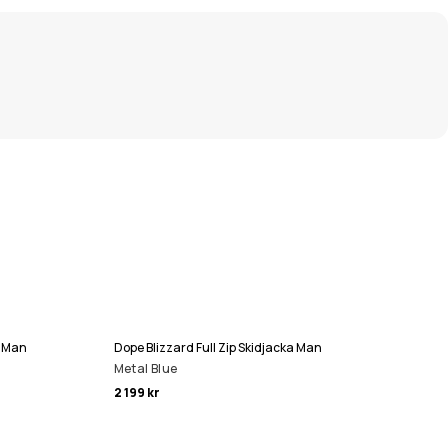
a Man
Dope Blizzard Full Zip Skidjacka Man
Metal Blue
2 199 kr