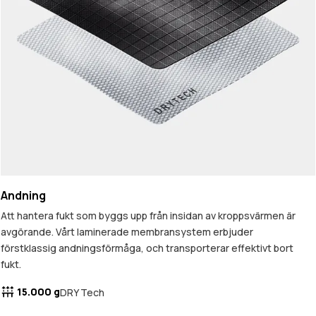
Andning
Att hantera fukt som byggs upp från insidan av kroppsvärmen är
avgörande. Vårt laminerade membransystem erbjuder
förstklassig andningsförmåga, och transporterar effektivt bort
fukt.
15.000 g
DRY Tech